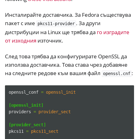
Инсталирайте доставчика. За Fedora съществува
пакет с име
. За други
pkcs11-provider
дистрибуции на Linux ще трябва да
го изградите
от изходния
източник.
След това трябва да конфигурирате OpenSSL да
използва доставчика. Това става чрез добавяне
на следните редове към вашия файл
:
openssl.cnf
openssl_conf
=
openssl_init
[openssl_init]
providers
=
provider_sect
[provider_sect]
pkcs11
=
pkcs11_sect