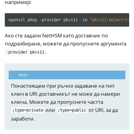
например:
openssl
pkey
-provider
pkcs11
-in
"pkcs11:object=rsa
Ако сте задали NetHSM като доставчик по
подразбиране, можете да пропуснете аргумента
.
-provider
pkcs11
Note
Понастоящем при ръчно задаване на тип
ключ в URI доставчикът не може да намери
ключа. Можете да пропуснете частта
или
от URI, за да
;type=private
;type=public
заработи.