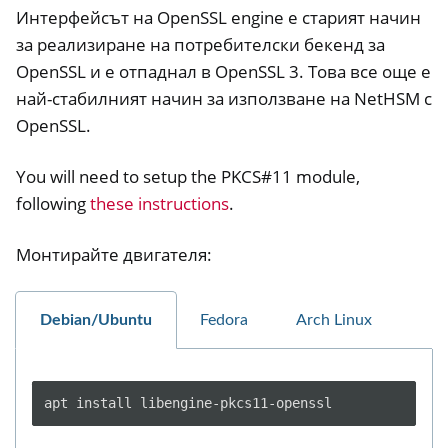
Интерфейсът на OpenSSL engine е старият начин
за реализиране на потребителски бекенд за
OpenSSL и е отпаднал в OpenSSL 3. Това все още е
най-стабилният начин за използване на NetHSM с
OpenSSL.
You will need to setup the PKCS#11 module,
following
these instructions
.
ggle navigation of NitroWall
Монтирайте двигателя:
ggle navigation of NitroWall NW750
ggle navigation of Често задавани въпроси за софтуера
Debian/Ubuntu
Fedora
Arch Linux
apt
install