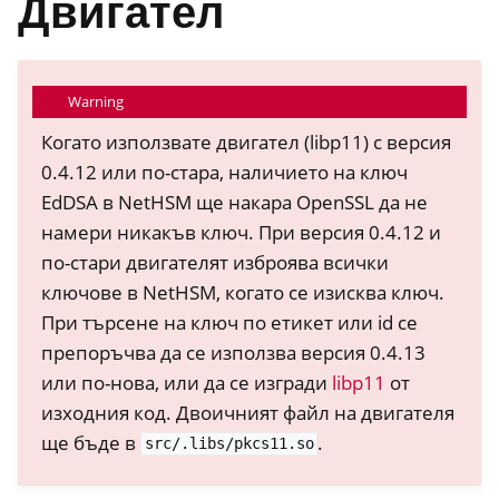
Двигател
Warning
Когато използвате двигател (libp11) с версия
0.4.12 или по-стара, наличието на ключ
EdDSA в NetHSM ще накара OpenSSL да не
намери никакъв ключ. При версия 0.4.12 и
по-стари двигателят изброява всички
ключове в NetHSM, когато се изисква ключ.
При търсене на ключ по етикет или id се
препоръчва да се използва версия 0.4.13
или по-нова, или да се изгради
libp11
от
ggle navigation of Container
изходния код. Двоичният файл на двигателя
ggle navigation of Compatible Software
ще бъде в
.
src/.libs/pkcs11.so