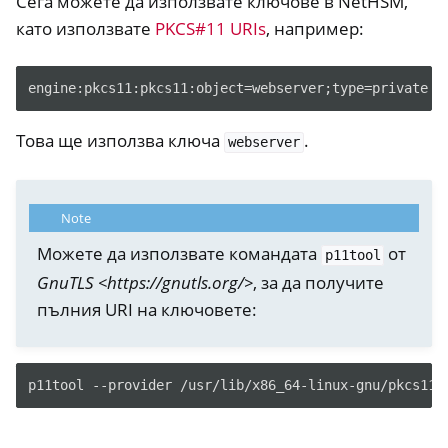
Сега можете да използвате ключове в NetHSM,
като използвате
PKCS#11 URIs
, например:
Това ще използва ключа
.
webserver
Note
Можете да използвате командата
от
p11tool
GnuTLS <https://gnutls.org/>
, за да получите
пълния URI на ключовете:
p11tool
--provider
/usr/lib/x86_64-linux-gnu/pkcs11/