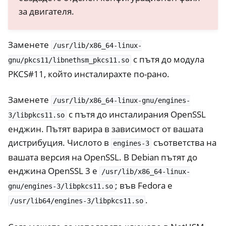
за двигателя.
Заменете
/usr/lib/x86_64-linux-
с пътя до модула
gnu/pkcs11/libnethsm_pkcs11.so
PKCS#11, който инсталирахте по-рано.
Заменете
/usr/lib/x86_64-linux-gnu/engines-
с пътя до инсталирания OpenSSL
3/libpkcs11.so
енджин. Пътят варира в зависимост от вашата
дистрибуция. Числото в
съответства на
engines-3
вашата версия на OpenSSL. В Debian пътят до
енджина OpenSSL 3 е
/usr/lib/x86_64-linux-
; във Fedora е
gnu/engines-3/libpkcs11.so
.
/usr/lib64/engines-3/libpkcs11.so