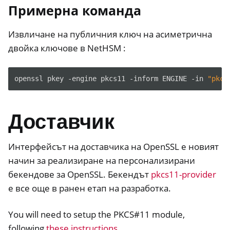
Примерна команда
Извличане на публичния ключ на асиметрична
двойка ключове в NetHSM :
openssl
pkey
-engine
pkcs11
-inform
ENGINE
-in
"pkcs
Доставчик
Интерфейсът на доставчика на OpenSSL е новият
начин за реализиране на персонализирани
бекендове за OpenSSL. Бекендът
pkcs11-provider
е все още в ранен етап на разработка.
You will need to setup the PKCS#11 module,
following
these instructions
.