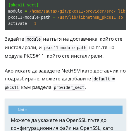
[pkcs11_sect]
module
=
/home/sautax/git/pkcs11-provider/src/.libs/
pkcs11-module-path
=
/usr/lib/libnethsm_pkcs11.so
activate
=
1
Задайте
на пътя на доставчика, който сте
module
инсталирали, и
на пътя на
pkcs11-module-path
модула PKCS#11, който сте инсталирали.
Ако искате да зададете NetHSM като доставчик по
подразбиране, можете да добавите
default
=
към раздела
.
pkcs11
provider_sect
Note
Можете да укажете на OpenSSL пътя до
конфигурационния файл на OpenSSL, като