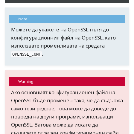
Note
Можете да укажете на OpenSSL пътя до
конфигурационния файл на OpenSSL, като
използвате променливата на средата
.
OPENSSL_CONF
Warning
Ако основният конфигурационен файл на
OpenSSL бъде променен така, че да съдържа
само тези редове, това може да доведе до
повреда на други програми, използващи
OpenSSL. Затова може да искате да
създадете отделен конфигурационен файл