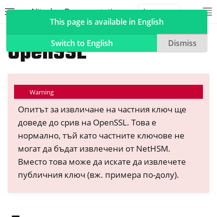
Nitrokey Documentation
Toggle site navigation sidebar
To
Toggle 
This page is available in English
NetHSM
Compatible Software
OpenSSL
Switch to English
Dismiss
ggle navigation of Nitrokeys
Warning
ggle navigation of NitroPad, NitroPC
Опитът за извличане на частния ключ ще
доведе до срив на OpenSSL. Това е
ggle navigation of NitroPhone, NitroTablet
нормално, тъй като частните ключове не
ggle navigation of Често задавани въпроси за NextBox
могат да бъдат извлечени от NetHSM.
ggle navigation of NetHSM
Вместо това може да искате да извлечете
публичния ключ (вж. примера по-долу).