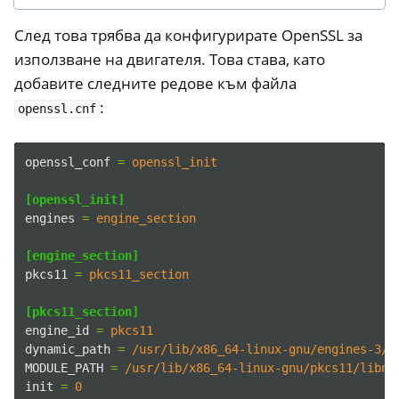
След това трябва да конфигурирате OpenSSL за
използване на двигателя. Това става, като
добавите следните редове към файла
:
openssl.cnf
openssl_conf
=
openssl_init
[openssl_init]
engines
=
engine_section
[engine_section]
pkcs11
=
pkcs11_section
[pkcs11_section]
engine_id
=
pkcs11
dynamic_path
=
/usr/lib/x86_64-linux-gnu/engines-3/l
MODULE_PATH
=
/usr/lib/x86_64-linux-gnu/pkcs11/libne
init
=
0