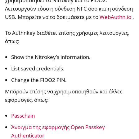
χρησιμοποιήσει το Nitrokey και το FIDO2.
Λειτουργούν τόσο η σύνδεση NFC όσο και η σύνδεση
ggle navigation of Nitrokey HSM 2
USB. Μπορείτε να το δοκιμάσετε με το
WebAuthn.io
.
ggle navigation of Nitrokey Pro 2
Το Authnkey διαθέτει επίσης χρήσιμες λειτουργίες,
ggle navigation of Nitrokey Start
όπως:
ggle navigation of Nitrokey Storage 2
ggle navigation of NitroPad, NitroPC
Show the Nitrokey’s information.
ggle navigation of NitroPhone, NitroTablet
List saved credentials.
Change the FIDO2 PIN.
Μπορούν επίσης να χρησιμοποιηθούν και άλλες
εφαρμογές, όπως:
ggle navigation of Headwind MDM (HMDM)
Passchain
Άνοιγμα της εφαρμογής Open Passkey
ggle navigation of NextBox
Authenticator
ggle navigation of NetHSM