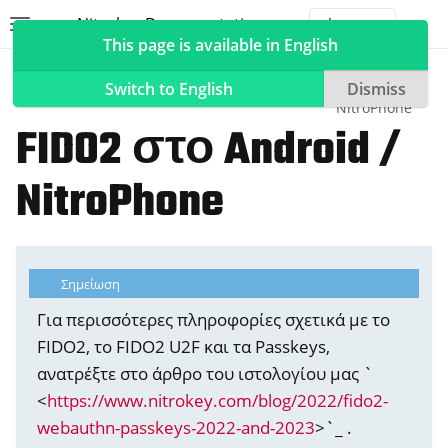
Nitrokey Documentation
Toggle site navigation sidebar
Togg
This page is available in English
Nitrokeys
Features
FIDO2
NitroPhone,
FIDO2 στο
NitroTablet
Android /
Switch to English
Dismiss
NitroPhone
FIDO2 στο Android /
NitroPhone
ggle navigation of Nitrokeys
ggle navigation of Features
ggle navigation of FIDO2
Σημείωση
Για περισσότερες πληροφορίες σχετικά με το
FIDO2, το FIDO2 U2F και τα Passkeys,
ανατρέξτε στο άρθρο του ιστολογίου μας `
<
https://www.nitrokey.com/blog/2022/fido2-
webauthn-passkeys-2022-and-2023
>`_ .