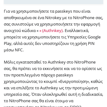
ggle navigation of U2F
Για να χρησιμοποιήσετε τα passkeys που είναι
αποθηκευμένα σε ένα Nitrokey με το NitroPhone σας,
ggle navigation of TOTP
σας συνιστούμε να χρησιμοποιήσετε την εφαρμογή
ggle navigation of Κάρτα OpenPGP
ανοιχτού κώδικα «
» (Authnkey)
. Εναλλακτικά,
μπορείτε να χρησιμοποιήσετε τις Υπηρεσίες Google
Play, αλλά αυτές δεν υποστηρίζουν τη χρήση PIN
μέσω NFC.
Μόλις εγκατασταθεί το Authnkey στο NitroPhone
ggle navigation of HSM
σας, θα πρέπει να το εκκινήσετε και να το ορίσετε ως
ggle navigation of PIV (Windows only)
τον προεπιλεγμένο πάροχο passkeys
ggle navigation of Ρύθμιση καρφιτσών
χρησιμοποιώντας το κουμπί «Ενεργοποίηση», καθώς
ggle navigation of Nitrokey 3
και να επιλέξετε το Authnkey ως την προτιμώμενη
υπηρεσία σας. Όταν ολοκληρωθεί αυτή η διαδικασία,
ggle navigation of Nitrokey Passkey
το NitroPhone σας θα είναι έτοιμο να
ggle navigation of Nitrokey FIDO2