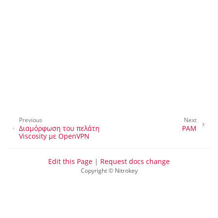
ggle navigation of Σύνδεση σε επιφάνεια εργασίας
Previous
Next
ggle navigation of SSH
Διαμόρφωση του πελάτη
PAM
Viscosity με OpenVPN
ggle navigation of Κρυπτογράφηση σκληρού δίσκου
Edit this Page
|
Request docs change
Copyright © Nitrokey