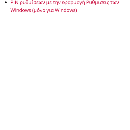
PIN ρυθμίσεων με την εφαρμογή Ρυθμίσεις των
Windows (μόνο για Windows)
ggle navigation of OpenVPN