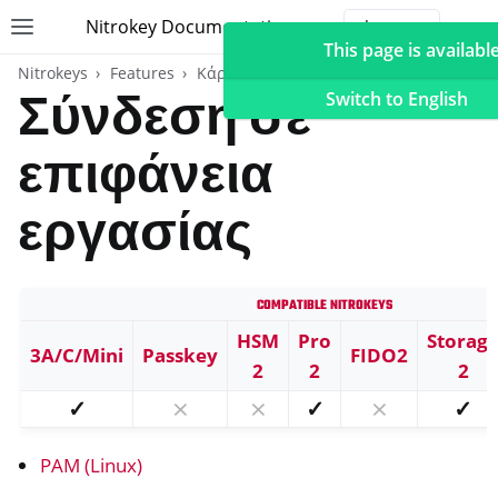
Nitrokey Documentation
Toggle site navigation sidebar
Togg
This page is available
Nitrokeys
Features
Κάρτα OpenPGP
Σύνδεση σε
Switch to English
επιφάνεια
ggle navigation of Nitrokeys
εργασίας
ggle navigation of Features
ggle navigation of FIDO2
Compatible Nitrokeys
ggle navigation of U2F
HSM
Pro
Storag
ggle navigation of TOTP
3A/C/Mini
Passkey
FIDO2
2
2
2
ggle navigation of Κάρτα OpenPGP
✓
⨯
⨯
✓
⨯
✓
PAM (Linux)