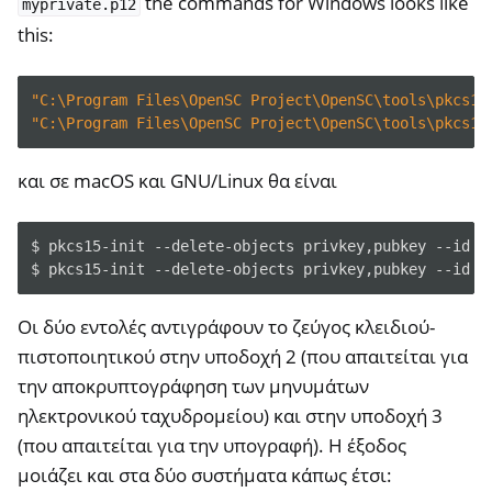
the commands for Windows looks like
myprivate.p12
this:
"C:\Program Files\OpenSC Project\OpenSC\tools\pkcs15
"C:\Program Files\OpenSC Project\OpenSC\tools\pkcs15
και σε macOS και GNU/Linux θα είναι
$
pkcs15-init
--delete-objects
privkey,pubkey
--id
3
$
pkcs15-init
--delete-objects
privkey,pubkey
--id
2
Οι δύο εντολές αντιγράφουν το ζεύγος κλειδιού-
πιστοποιητικού στην υποδοχή 2 (που απαιτείται για
την αποκρυπτογράφηση των μηνυμάτων
ηλεκτρονικού ταχυδρομείου) και στην υποδοχή 3
(που απαιτείται για την υπογραφή). Η έξοδος
μοιάζει και στα δύο συστήματα κάπως έτσι: