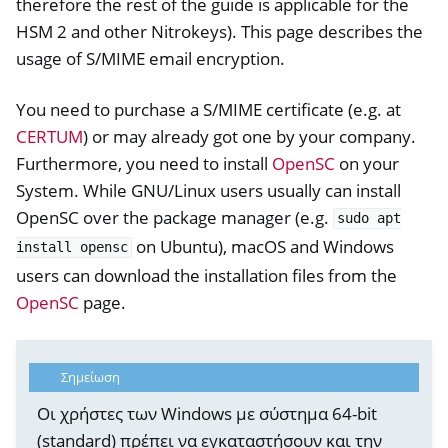
therefore the rest of the guide is applicable for the
HSM 2 and other Nitrokeys). This page describes the
usage of S/MIME email encryption.
You need to purchase a S/MIME certificate (e.g. at
CERTUM
) or may already got one by your company.
ggle navigation of PIV (Windows only)
Furthermore, you need to install
OpenSC
on your
System. While GNU/Linux users usually can install
ggle navigation of Ρύθμιση καρφιτσών
OpenSC over the package manager (e.g.
sudo
apt
ggle navigation of Nitrokey 3
on Ubuntu), macOS and Windows
install
opensc
ggle navigation of Nitrokey Passkey
users can download the installation files from the
ggle navigation of Nitrokey FIDO2
OpenSC
page.
ggle navigation of Nitrokey HSM 2
Σημείωση
ggle navigation of Nitrokey Pro 2
Οι χρήστες των Windows με σύστημα 64-bit
ggle navigation of Nitrokey Start
(standard) πρέπει να εγκαταστήσουν και την
ggle navigation of Nitrokey Storage 2