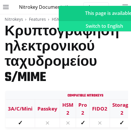
Nitrokey Documentation
Toggle site navigation sidebar
To
Toggle 
This page is available
Nitrokeys
Features
HSM
Κρυπτογράφηση
Switch to English
ηλεκτρονικού
ggle navigation of Nitrokeys
ταχυδρομείου
ggle navigation of Features
S/MIME
ggle navigation of FIDO2
ggle navigation of U2F
ggle navigation of TOTP
Compatible Nitrokeys
ggle navigation of Κάρτα OpenPGP
HSM
Pro
Storag
3A/C/Mini
Passkey
FIDO2
2
2
2
✓
⨯
⨯
✓
⨯
✓