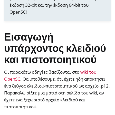
έκδοση 32-bit και την έκδοση 64-bit του
ggle navigation of NitroPad, NitroPC
OpenSC!
ggle navigation of NitroPhone, NitroTablet
ggle navigation of NextBox
ggle navigation of NetHSM
Εισαγωγή
ggle navigation of NitroWall
υπάρχοντος κλειδιού
ggle navigation of NitroWall NW750
και πιστοποιητικού
ggle navigation of Λογισμικό
Οι παρακάτω οδηγίες βασίζονται στο
wiki του
OpenSC
. Θα υποθέσουμε, ότι έχετε ήδη αποκτήσει
ένα ζεύγος κλειδιού-πιστοποιητικού ως αρχείο .p12.
Παρακαλώ ρίξτε μια ματιά στη σελίδα του wiki, αν
έχετε ένα ξεχωριστό αρχείο κλειδιού και
πιστοποιητικού.