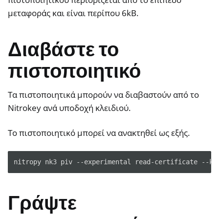
μεταφοράς και είναι περίπου 6kB.
ggle navigation of HSM
Διαβάστε το
ggle navigation of PIV (Windows only)
πιστοποιητικό
Τα πιστοποιητικά μπορούν να διαβαστούν από το
Nitrokey ανά υποδοχή κλειδιού.
Το πιστοποιητικό μπορεί να ανακτηθεί ως εξής.
ggle navigation of Οδηγοί
ggle navigation of Ρύθμιση καρφιτσών
nitropy nk3 piv --experimental read-certificate --ke
ggle navigation of Nitrokey 3
ggle navigation of Nitrokey Passkey
Γράψτε
ggle navigation of Nitrokey FIDO2