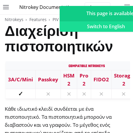
Nitrokey Documentation
Toggle site navigation sidebar
To
Toggle 
This page is available
Nitrokeys
Features
PIV (Windows only)
Διαχείριση
Switch to English
πιστοποιητικών
ggle navigation of Nitrokeys
Compatible Nitrokeys
ggle navigation of Features
ggle navigation of FIDO2
HSM
Pro
Storag
3A/C/Mini
Passkey
FIDO2
2
2
2
ggle navigation of U2F
✓
⨯
⨯
⨯
⨯
⨯
ggle navigation of TOTP
ggle navigation of Κάρτα OpenPGP
Κάθε ιδιωτικό κλειδί συνδέεται με ένα
πιστοποιητικό. Τα πιστοποιητικά μπορούν να
διαβαστούν και να γραφούν. Το μέγεθος ενός
πιστοποιητικού περιορίζεται από το επίπεδο