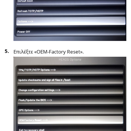
Επιλέξτε «OEM-Factory Reset».