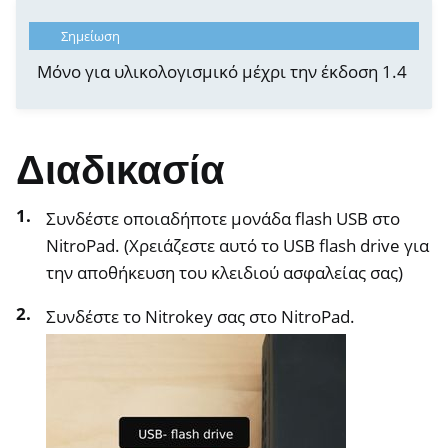
ggle navigation of NextBox
Σημείωση
ggle navigation of NetHSM
Μόνο για υλικολογισμικό μέχρι την έκδοση 1.4
ggle navigation of NitroWall
ggle navigation of NitroWall NW750
ggle navigation of Λογισμικό
Διαδικασία
Συνδέστε οποιαδήποτε μονάδα flash USB στο
NitroPad. (Χρειάζεστε αυτό το USB flash drive για
την αποθήκευση του κλειδιού ασφαλείας σας)
Συνδέστε το Nitrokey σας στο NitroPad.