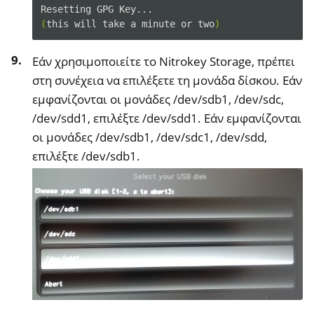
Resetting
GPG
(
this
will
take
a
minute
or
two
)
Εάν χρησιμοποιείτε το Nitrokey Storage, πρέπει
στη συνέχεια να επιλέξετε τη μονάδα δίσκου. Εάν
εμφανίζονται οι μονάδες /dev/sdb1, /dev/sdc,
/dev/sdd1, επιλέξτε /dev/sdd1. Εάν εμφανίζονται
οι μονάδες /dev/sdb1, /dev/sdc1, /dev/sdd,
επιλέξτε /dev/sdb1.