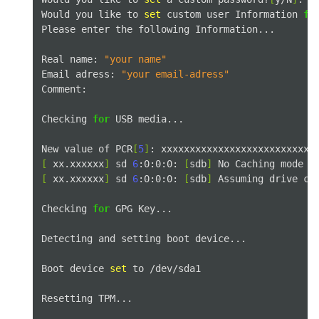
Would
you
like
to
set
custom
user
Information
fo
Please
enter
the
following
Information...

Real
name:
"your name"
Email
adress:
"your email-adress"
Comment:

Checking
for
USB
media...

New
value
of
PCR
[
5
]
:
[
xx.xxxxxx
]
sd
6
:0:0:0:
[
sdb
]
No
Caching
mode
p
[
xx.xxxxxx
]
sd
6
:0:0:0:
[
sdb
]
Assuming
drive
ca
Checking
for
GPG
Key...

Detecting
and
setting
boot
device...

Boot
device
set
to
/dev/sda1

Resetting
TPM...
