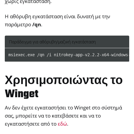
χωρίς εγκατάσταση.
Η αθόρυβη εγκατάσταση είναι δυνατή με την
παράμετρο
/qn
.
Παράδειγμα για αθόρυβη/μαζική εγκατάσταση
msiexec
.
exe
/
qn
/
i
nitrokey-app-v2
.
2
.
2-x64-windows-i
Χρησιμοποιώντας το
Winget
Αν δεν έχετε εγκαταστήσει το Winget στο σύστημά
σας, μπορείτε να το κατεβάσετε και να το
εγκαταστήσετε από το
εδώ
.