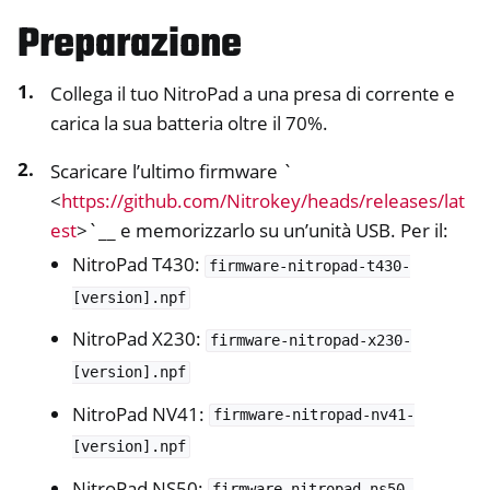
Preparazione
Collega il tuo NitroPad a una presa di corrente e
carica la sua batteria oltre il 70%.
Scaricare l’ultimo firmware `
<
https://github.com/Nitrokey/heads/releases/lat
est
>`__ e memorizzarlo su un’unità USB. Per il:
NitroPad T430:
firmware-nitropad-t430-
[version].npf
NitroPad X230:
firmware-nitropad-x230-
[version].npf
NitroPad NV41:
firmware-nitropad-nv41-
ggle navigation of NitroPhone, NitroTablet
[version].npf
ggle navigation of NextBox
NitroPad NS50:
firmware-nitropad-ns50-