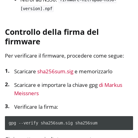
ggle navigation of NetHSM
[version].npf
ggle navigation of NitroWall
ggle navigation of NitroWall NW750
Controllo della firma del
ggle navigation of Software
firmware
Per verificare il firmware, procedere come segue:
Scaricare
sha256sum.sig
e memorizzarlo
Scaricare e importare la chiave gpg
di Markus
Meissners
Verificare la firma:
gpg
--verify
sha256sum.sig