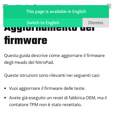
Nitrokey Documentation
Toggle site navigation sidebar
To
Toggle 
This page is available in English
NitroPad, NitroPC
Heads
Aggiornamento del
Switch to English
Dismiss
firmware
ggle navigation of Nitrokeys
Questa guida descrive come aggiornare il firmware
ggle navigation of NitroPad, NitroPC
degli Heads del NitroPad.
ggle navigation of Ubuntu
ggle navigation of QubesOS
Queste istruzioni sono rilevanti nei seguenti casi:
ggle navigation of Heads
Vuoi aggiornare il firmware delle teste.
Avete già eseguito un reset di fabbrica OEM, ma il
contatore TPM non è stato resettato.