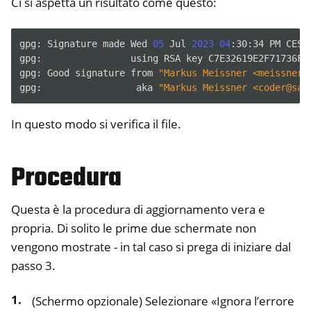
Ci si aspetta un risultato come questo:
gpg:
Signature
made
Wed
05
Jul
2023
04
:30:34
PM
CEST

gpg:
using
RSA
key
C7E32619E2F71736F5
gpg:
Good
signature
from
"Markus Meissner <meissner@
gpg:
aka
"Markus Meissner <coder@saf
In questo modo si verifica il file.
Procedura
Questa è la procedura di aggiornamento vera e
propria. Di solito le prime due schermate non
vengono mostrate - in tal caso si prega di iniziare dal
passo 3.
(Schermo opzionale) Selezionare «Ignora l’errore