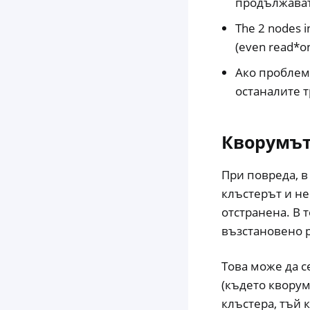
продължават
The 2 nodes i
(even read*on
Ако проблем
останалите т
Кворумът
При повреда, в
клъстерът и не
отстранена. В 
възстановено 
Това може да с
(където кворум
клъстера, тъй 