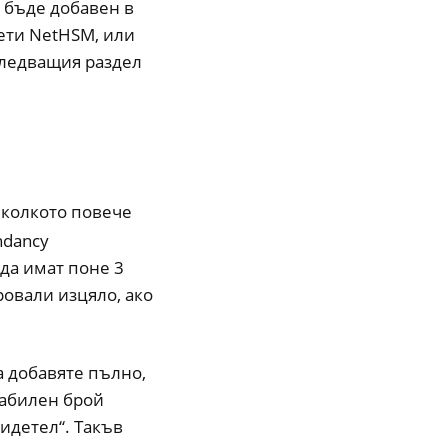
 бъде добавен в
ети NetHSM, или
 следващия раздел
 колкото повече
ndancy
 да имат поне 3
провали изцяло, ако
а добавяте пълно,
табилен брой
идетел“. Такъв