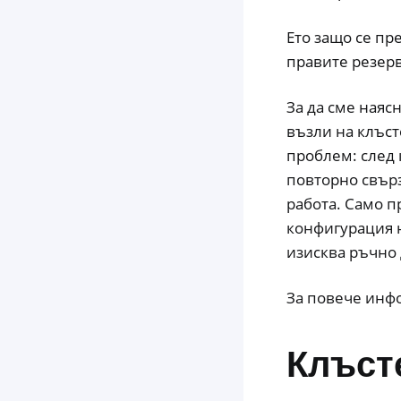
Ето защо се пр
правите резер
За да сме наяс
възли на клъст
проблем: след 
повторно свърз
работа. Само 
конфигурация н
изисква ръчно 
За повече инф
Клъсте