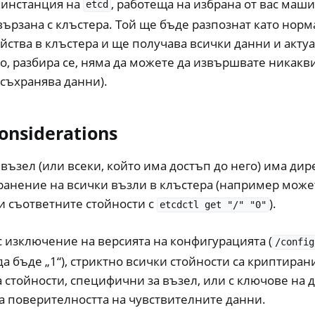
 инстанция на
, работеща на избрана от вас маши
etcd
вързана с клъстера. Той ще бъде разпознат като норм
йства в клъстера и ще получава всички данни и акту
но, разбира се, няма да можете да извършвате никак
 съхранява данни).
Considerations
възел (или всеки, който има достъп до него) има дир
ранение на всички възли в клъстера (например може
и съответните стойности с
).
etcdctl
get
"/"
"0"
с изключение на версията на конфигурацията (
/config
да бъде „1“), стриктно всички стойности са криптиран
а стойности, специфични за възел, или с ключове на д
а поверителността на чувствителните данни.