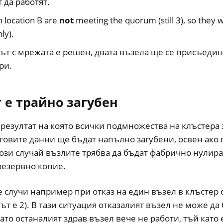
 да работят.
n location B are
not
meeting the quorum (still 3), so they w
ly).
ът с мрежата е решен, двата възела ще се присъедин
ри.
 е трайно загубен
 резултат на която всички подмножества на клъстера 
говите данни ще бъдат напълно загубени, освен ако 
този случай възлите трябва да бъдат фабрично нулира
резервно копие.
е случи например при отказ на един възел в клъстер 
ът е 2). В тази ситуация отказалият възел не може да
като останалият здрав възел вече не работи, тъй като 