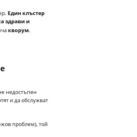
ер.
Един клъстер
са здрави и
ича
кворум
.
 е
ане недостъпен
тят и да обслужват
ежов проблем), той