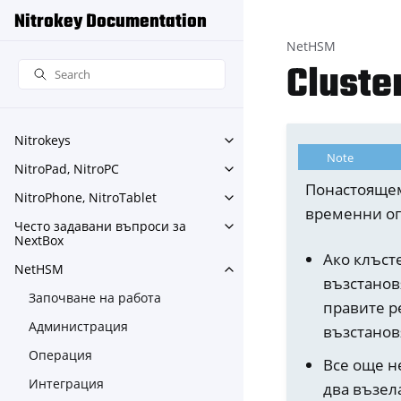
Nitrokey Documentation
NetHSM
Cluste
Nitrokeys
Toggle navigation of Nitroke
Note
NitroPad, NitroPC
Toggle navigation of NitroPa
Понастоящем
NitroPhone, NitroTablet
Toggle navigation of NitroPh
временни ог
Често задавани въпроси за
Toggle navigation of Често
NextBox
Ако клъст
NetHSM
Toggle navigation of NetHS
възстанов
Започване на работа
правите р
Администрация
възстанов
Операция
Все още н
Интеграция
два възела