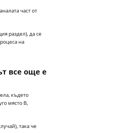
аналата част от
ия раздел), да се
процеса на
т все още е
ела, където
го място В,
лучай), така че