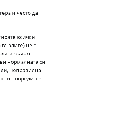
ера и често да
тирате всички
 възлите) не е
налага ръчно
ови нормалната си
ели, неправилна
рни повреди, се