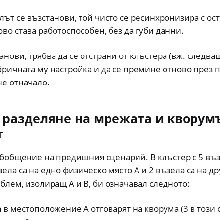
лът се възстанови, той чисто се ресинхронизира с ост
ово става работоспособен, без да губи данни.
анови, трябва да се отстрани от клъстера (вж. следващ
ричната му настройка и да се премине отново през 
е отначало.
 разделяне на мрежата и кворумъ
т
обобщение на предишния сценарий. В клъстер с 5 въз
ела са на едно физическо място А и 2 възела са на дру
лем, изолиращ А и В, би означавал следното:
 в местоположение А отговарят на кворума (3 в този с