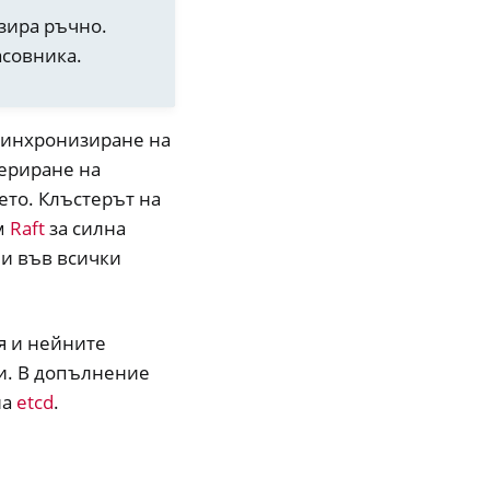
зира ръчно.
асовника.
 синхронизиране на
нериране на
ето. Клъстерът на
м
Raft
за силна
ни във всички
я и нейните
ни. В допълнение
на
etcd
.