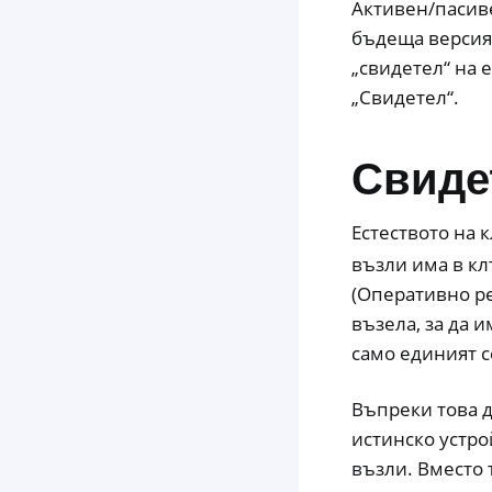
Активен/пасиве
бъдеща версия
„свидетел“ на 
„Свидетел“.
Свиде
Естеството на 
възли има в кл
(Оперативно р
възела, за да и
само единият с
Въпреки това д
истинско устро
възли. Вместо 