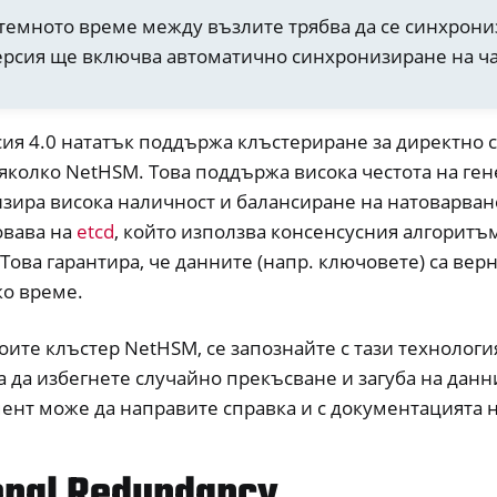
стемното време между възлите трябва да се синхрони
рсия ще включва автоматично синхронизиране на ч
сия 4.0 нататък поддържа клъстериране за директно
яколко NetHSM. Това поддържа висока честота на ге
зира висока наличност и балансиране на натоварван
овава на
etcd
, който използва консенсусния алгоритъ
 Това гарантира, че данните (напр. ключовете) са вер
ко време.
er
оите клъстер NetHSM, се запознайте с тази технологи
ible Software
а да избегнете случайно прекъсване и загуба на дан
ll
ент може да направите справка и с документацията 
all NW750
 задавани въпроси за софтуера
onal Redundancy