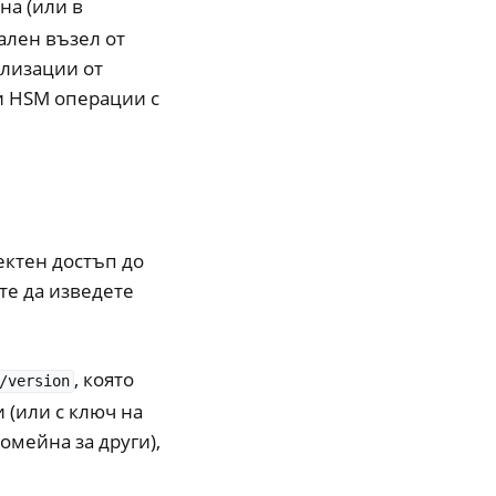
на (или в
ален възел от
ализации от
ви HSM операции с
ектен достъп до
те да изведете
, която
/version
и (или с ключ на
омейна за други),