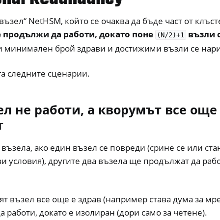
ъзел“ NetHSM, който се очаква да бъде част от клъст
 продължи да работи, докато поне
възли 
(N/2)+1
и минимален брой здрави и достижими възли се нар
га следните сценарии.
л не работи, а кворумът все още
т
и възела, ако един възел се повреди (срине се или ст
 условия), другите два възела ще продължат да рабо
т възел все още е здрав (например става дума за мр
а работи, докато е изолиран (дори само за четене).