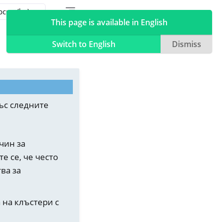
Toggle table of contents sidebar
Toggle Light / Dark / Auto color theme
This page is available in English
Switch to English
Dismiss
ъс следните
чин за
е се, че често
ва за
 на клъстери с