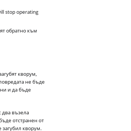
ill stop operating
ят обратно към
загубят кворум,
повредата не бъде
ни и да бъде
с два възела
 бъде отстранен от
е загубил кворум.