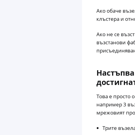
Ако обаче възе
клъстера и отн
Ако не се възст
възстанови фаб
присъединяван
Настъпва
достигна
Това е просто 
например 3 въз
мрежовият проб
Трите възела