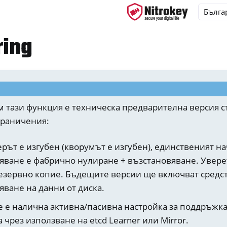
ring
ys
d, NitroPC
 тази функция е техническа предварителна версия с
one, NitroTablet
раничения:
 задавани въпроси за NextBox
ерът е изгубен (кворумът е изгубен), единственият на
M
яване е фабрично нулиране + възстановяване. Уверет
езервно копие. Бъдещите версии ще включват средст
яване на данни от диска.
е е налична активна/пасивна настройка за поддръжка
 чрез използване на etcd Learner или Mirror.