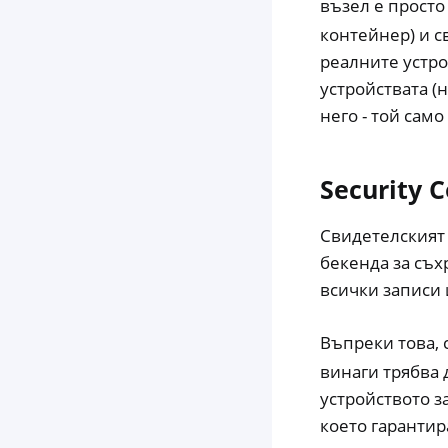
възел е просто
контейнер) и с
реалните устро
устройствата (
него - той само
Security 
Свидетелският 
бекенда за съх
всички записи 
Въпреки това, 
винаги трябва 
устройството з
което гарантир