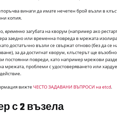
епоръчва винаги да имате нечетен брой възли в клъст
вни копия.
но,
временно
загубата на кворум (например ако рестар
ера заедно или временна повреда в мрежата изолира
като достатъчно възли се свържат отново (без да се 
ване), за да достигнат кворум, клъстерът ще възобн
при постоянни повреди, като например мрежови разд
а мрежата, проблеми с удостоверяването или хардуе
действие.
ормация вижте
ЧЕСТО ЗАДАВАНИ ВЪПРОСИ на etcd
.
р с 2 възела