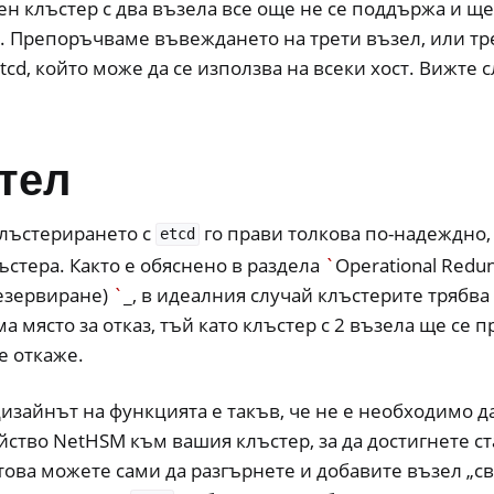
н клъстер с два възела все още не се поддържа и ще
. Препоръчваме въвеждането на трети възел, или тр
etcd, който може да се използва на всеки хост. Вижте
тел
клъстерирането с
го прави толкова по-надеждно,
etcd
ъстера. Както е обяснено в раздела
`
Operational Redu
езервиране)
`
_, в идеалния случай клъстерите трябва
ма място за отказ, тъй като клъстер с 2 възела ще се 
е откаже.
изайнът на функцията е такъв, че не е необходимо д
йство NetHSM към вашия клъстер, за да достигнете с
това можете сами да разгърнете и добавите възел „св