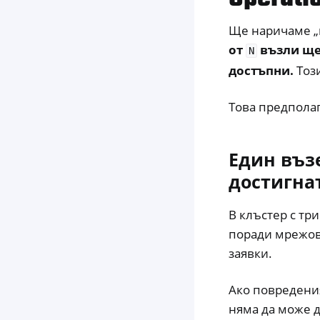
Ще наричаме „в
от
възли ще
N
достъпни.
Тоз
Това предпола
Един възе
достигна
В клъстер с тр
поради мрежови
заявки.
Ако повредения
няма да може д