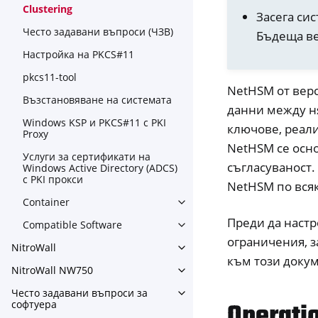
Clustering
Засега си
Често задавани въпроси (ЧЗВ)
Бъдеща ве
Настройка на PKCS#11
pkcs11-tool
NetHSM от вер
Възстановяване на системата
данни между н
Windows KSP и PKCS#11 с PKI
ключове, реали
Proxy
NetHSM се осн
Услуги за сертификати на
съгласуваност.
Windows Active Directory (ADCS)
с PKI прокси
NetHSM по вся
Container
Toggle navigation of Contain
Преди да настр
Compatible Software
Toggle navigation of Compat
ограничения, з
NitroWall
Toggle navigation of NitroWa
към този докум
NitroWall NW750
Toggle navigation of NitroW
Често задавани въпроси за
Toggle navigation of Често
Operati
софтуера