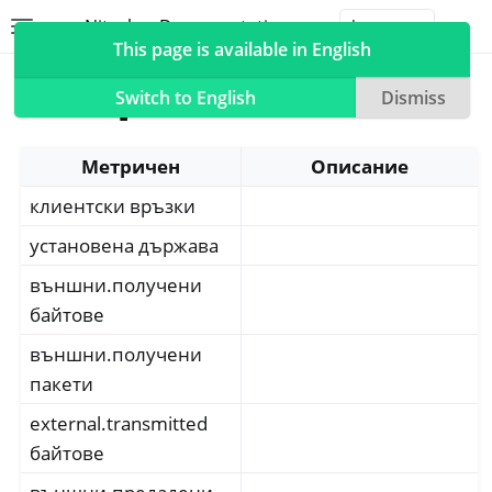
Nitrokey Documentation
Toggle site navigation sidebar
Togg
This page is available in English
Метрики
Switch to English
Dismiss
Метричен
Описание
клиентски връзки
ggle navigation of Nitrokeys
ggle navigation of NitroPad, NitroPC
установена държава
ggle navigation of NitroPhone, NitroTablet
външни.получени
ggle navigation of Често задавани въпроси за NextBox
байтове
външни.получени
ggle navigation of NetHSM
пакети
ggle navigation of NitroWall
external.transmitted
ggle navigation of NitroWall NW750
байтове
ggle navigation of Често задавани въпроси за софтуера