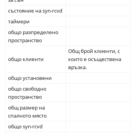
състояние на syn-rcvd
таймери
общо разпределено
пространство
Общ брой клиенти, с
общо клиенти
които е осъществена
връзка.
общо установени
общо свободно
пространство
общ размер на
спалното място
общо syn-rcvd