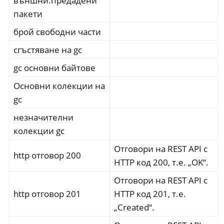
външни.предадени
пакети
брой свободни части
сгъстяване на gc
gc основни байтове
Основни колекции на
gc
незначителни
колекции gc
Отговори на REST API с
http отговор 200
HTTP код 200, т.е. „OK“.
Отговори на REST API с
http отговор 201
HTTP код 201, т.е.
„Created“.