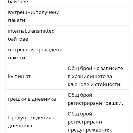
байтове
вътрешни.получени
пакети
internal.transmitted
байтове
вътрешни.предадени
пакети
Общ брой на записите
kv пишат
в хранилището за
ключове и стойности.
Общ брой
грешки в дневника
регистрирани грешки.
Общ брой
Предупреждения в
регистрирани
дневника
предупреждения.