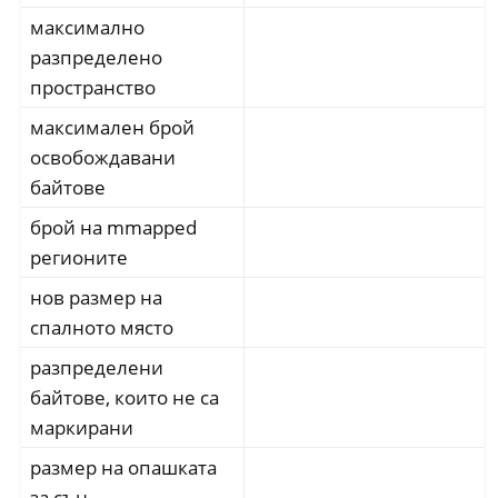
максимално
разпределено
пространство
максимален брой
освобождавани
байтове
брой на mmapped
регионите
нов размер на
спалното място
разпределени
байтове, които не са
маркирани
размер на опашката
за сън