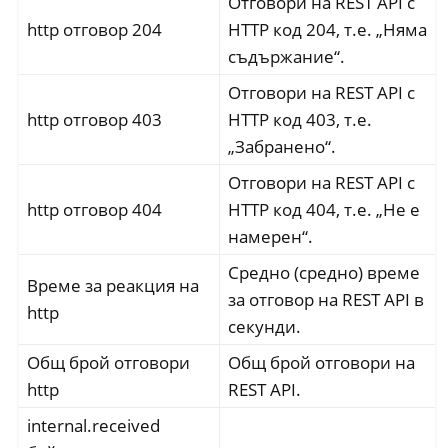
Отговори на REST API с
http отговор 204
HTTP код 204, т.е. „Няма
съдържание“.
Отговори на REST API с
http отговор 403
HTTP код 403, т.е.
„Забранено“.
Отговори на REST API с
http отговор 404
HTTP код 404, т.е. „Не е
намерен“.
Средно (средно) време
Време за реакция на
за отговор на REST API в
http
секунди.
Общ брой отговори
Общ брой отговори на
http
REST API.
internal.received