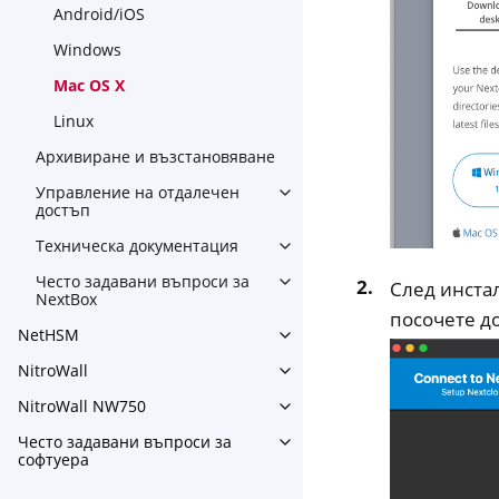
Android/iOS
Windows
Mac OS X
Linux
Архивиране и възстановяване
Управление на отдалечен
Toggle navigation of Управ
достъп
Техническа документация
Toggle navigation of Техни
Често задавани въпроси за
След инста
Toggle navigation of Често
NextBox
посочете до
NetHSM
Toggle navigation of NetHS
NitroWall
Toggle navigation of NitroWa
NitroWall NW750
Toggle navigation of NitroW
Често задавани въпроси за
Toggle navigation of Често
софтуера