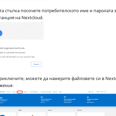
та стъпка посочете потребителското име и паролата 
анция на Nextcloud.
приключите, можете да намерите файловете си в Nextc
жения
.