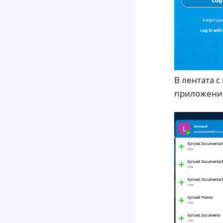
В лентата с
приложение