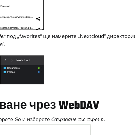
der
под „favorites“ ще намерите „Nextcloud“ директори
‘.
ване чрез WebDAV
орете
Go
и изберете
Свързване със сървър
.