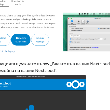
ление на отдалечен достъп
ческа документация
лацията щракнете върху „Влезте във вашия Nextcloud“
 задавани въпроси за NextBox
мейна на вашия Nextcloud‘.
M
ll
all NW750
 задавани въпроси за софтуера