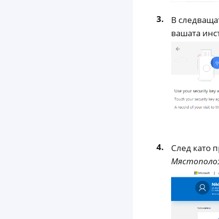
В следваща
вашата инст
След като 
Мястополо