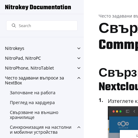
Nitrokey Documentation
Често задавани в
Свър
Commp
Nitrokeys
Toggle navigation of Nitroke
NitroPad, NitroPC
Toggle navigation of NitroPa
Свърз
NitroPhone, NitroTablet
Toggle navigation of NitroPh
Често задавани въпроси за
Toggle navigation of Често
Nextclo
NextBox
Започване на работа
Изтеглете 
Преглед на хардуера
Свързване на външно
хранилище
Синхронизация на настолни
Toggle navigation of Синхр
и мобилни устройства