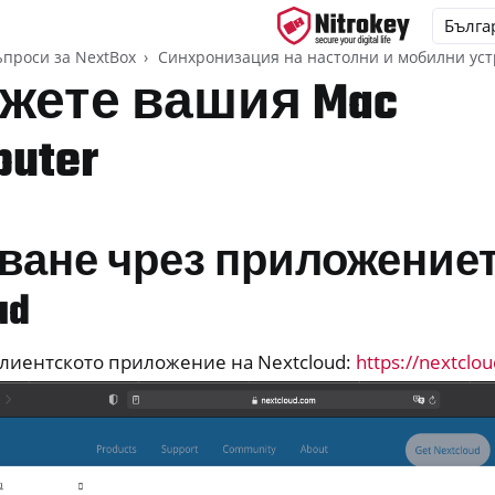
ъпроси за NextBox
Синхронизация на настолни и мобилни уст
жете вашия Mac
uter
ys
d, NitroPC
ване чрез приложение
one, NitroTablet
 задавани въпроси за NextBox
ud
клиентското приложение на Nextcloud:
https://nextclou
онизация на настолни и мобилни устройства