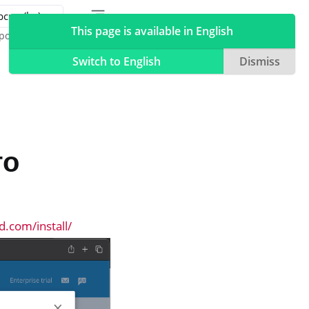
Toggle table of contents sidebar
Toggle Light / Dark / Auto color theme
This page is available in English
ройства
Switch to English
Dismiss
то
d.com/install/