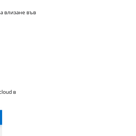
за влизане във
loud в