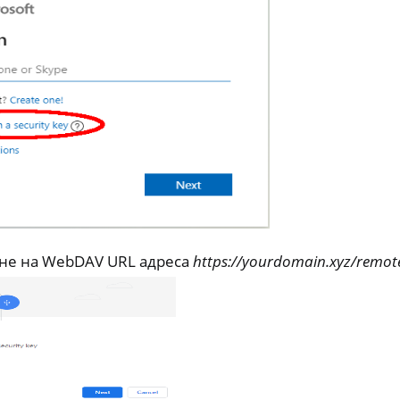
не на WebDAV URL адреса
https://yourdomain.xyz/remo