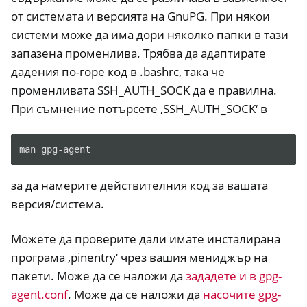
от системата и версията на GnuPG. При някои
системи може да има дори няколко папки в тази
запазена променлива. Трябва да адаптирате
дадения по-горе код в .bashrc, така че
променливата SSH_AUTH_SOCK да е правилна.
При съмнение потърсете ‚SSH_AUTH_SOCK‘ в
man
за да намерите действителния код за вашата
версия/система.
Можете да проверите дали имате инсталирана
програма ‚pinentry‘ чрез вашия мениджър на
пакети. Може да се наложи да
зададете и в gpg-
agent.conf
. Може да се наложи да
насочите gpg-