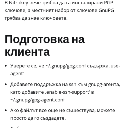
В Nitrokey вече трябва да са инсталирани PGP
ключове, а местният набор от ключове GnuPG
трябва да знае ключовете.
Подготовка на
клиента
Уверете се, че ~/.gnupg/gpg.conf съдържа ‚use-
ggle navigation of OpenVPN
agent‘
Добавете поддръжка на ssh към gnupg-агента,
като добавите ‚enable-ssh-support‘ в
~/.gnupg/gpg-agent.conf
Ако файлът все още не съществува, можете
просто да го създадете.