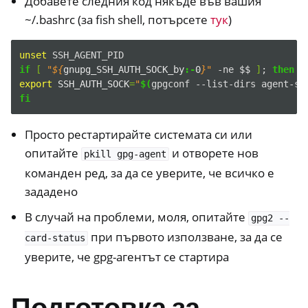
Добавете следния код някъде във вашия
~/.bashrc (за fish shell, потърсете
тук
)
ggle navigation of Влизане от настолен компютър
ggle navigation of SSH
unset
if
[
"
${
gnupg_SSH_AUTH_SOCK_by
:-
0
}
"
-ne
$$
]
;
then
export
SSH_AUTH_SOCK
=
"
$(
gpgconf
--list-dirs
agent-ss
ggle navigation of Криптиране на твърдия диск
fi
Просто рестартирайте системата си или
опитайте
и отворете нов
pkill
gpg-agent
команден ред, за да се уверите, че всичко е
зададено
В случай на проблеми, моля, опитайте
gpg2
--
при първото използване, за да се
card-status
уверите, че gpg-агентът се стартира