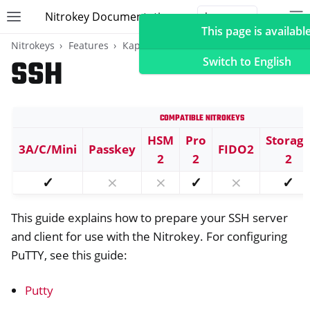
Nitrokey Documentation
Toggle site navigation sidebar
To
Toggle 
This page is available
Nitrokeys
Features
Карта OpenPGP
SSH
Switch to English
Compatible Nitrokeys
ggle navigation of Nitrokeys
HSM
Pro
Storag
3A/C/Mini
Passkey
FIDO2
ggle navigation of Features
2
2
2
ggle navigation of FIDO2
✓
⨯
⨯
✓
⨯
✓
ggle navigation of U2F
This guide explains how to prepare your SSH server
ggle navigation of TOTP
and client for use with the Nitrokey. For configuring
ggle navigation of Карта OpenPGP
PuTTY, see this guide:
Putty