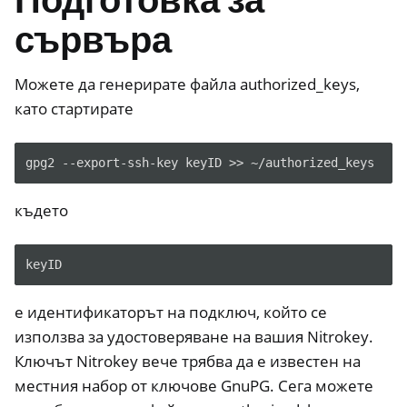
Подготовка за
сървъра
ggle navigation of HSM
Можете да генерирате файла authorized_keys,
ggle navigation of PIV (Windows only)
като стартирате
ggle navigation of Различни
ggle navigation of Nitrokey 3
gpg2
--export-ssh-key
keyID
>>
ggle navigation of Nitrokey Passkey
където
ggle navigation of Nitrokey FIDO2
ggle navigation of Nitrokey HSM 2
ggle navigation of Nitrokey Pro 2
е идентификаторът на подключ, който се
ggle navigation of Nitrokey Start
използва за удостоверяване на вашия Nitrokey.
Ключът Nitrokey вече трябва да е известен на
ggle navigation of Nitrokey Storage 2
местния набор от ключове GnuPG. Сега можете
ggle navigation of NitroPad, NitroPC