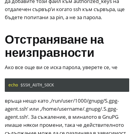
да добавите този файл към authorized_keys на
ggle navigation of NitroPhone, NitroTablet
отдалечен сървър’и когато ssh към сървъра, ще
ggle navigation of Често задавани въпроси за NextBox
бъдете попитани за pin, а не за парола.
ggle navigation of NetHSM
Отстраняване на
ggle navigation of NitroWall
ggle navigation of NitroWall NW750
неизправности
ggle navigation of Често задавани въпроси за софтуера
Ако все още ви се иска парола, уверете се, че
echo
$SSH_AUTH_SOCK
връща нещо като ‚/run/user/1000/gnupg/S.gpg-
agent.ssh‘ или ‚/home/username/.gnupg/.S.gpg-
agent.ssh‘. За съжаление, в миналото в GnuPG
имаше някои промени, така че действителното
съдържание може да се различава в зависимост