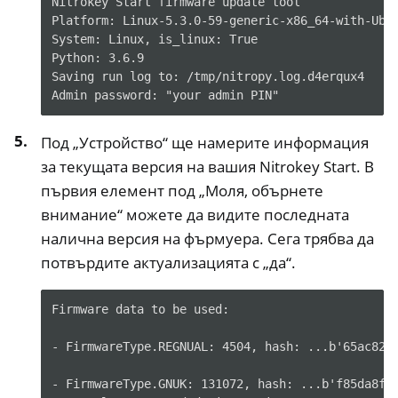
Nitrokey Start firmware update tool
Platform: Linux-5.3.0-59-generic-x86_64-with-Ubu
System: Linux, is_linux: True
Python: 3.6.9
Saving run log to: /tmp/nitropy.log.d4erqux4
Admin password: "your admin PIN"
Под „Устройство“ ще намерите информация
за текущата версия на вашия Nitrokey Start. В
първия елемент под „Моля, обърнете
внимание“ можете да видите последната
налична версия на фърмуера. Сега трябва да
потвърдите актуализацията с „да“.
Firmware data to be used:

- FirmwareType.REGNUAL: 4504, hash: ...b'65ac82a1
- FirmwareType.GNUK: 131072, hash: ...b'f85da8f7'