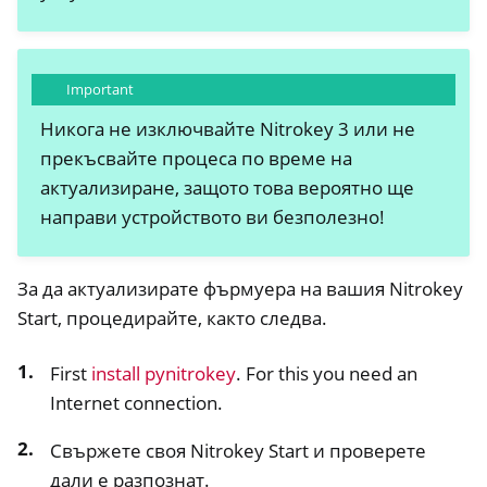
Important
Никога не изключвайте Nitrokey 3 или не
прекъсвайте процеса по време на
актуализиране, защото това вероятно ще
направи устройството ви безполезно!
ggle navigation of Nitrokey Storage 2
За да актуализирате фърмуера на вашия Nitrokey
ggle navigation of NitroPad, NitroPC
Start, процедирайте, както следва.
ggle navigation of NitroPhone, NitroTablet
First
install pynitrokey
. For this you need an
ggle navigation of Често задавани въпроси за NextBox
Internet connection.
ggle navigation of NetHSM
Свържете своя Nitrokey Start и проверете
ggle navigation of NitroWall
дали е разпознат.