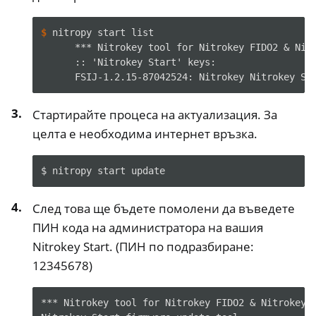
ggle navigation of NitroWall NW750
ggle navigation of Често задавани въпроси за софтуера
$ 
nitropy
start
      *** Nitrokey tool for Nitrokey FIDO2 & Nit
      :: 'Nitrokey Start' keys:
      FSIJ-1.2.15-87042524: Nitrokey Nitrokey St
Стартирайте процеса на актуализация. За
целта е необходима интернет връзка.
$
nitropy
start
След това ще бъдете помолени да въведете
ПИН кода на администратора на вашия
Nitrokey Start. (ПИН по подразбиране:
12345678)
*** Nitrokey tool for Nitrokey FIDO2 & Nitrokey 