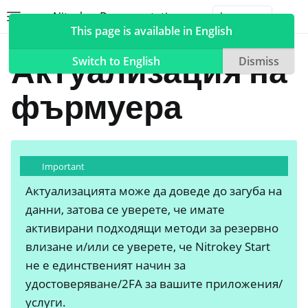
Nitrokey Documentation
Toggle site navigation sidebar
Togg
This page is available in English
Nitrokeys
Nitrokey Start
Актуализация на
Switch to English
Dismiss
фърмуера
ggle navigation of Nitrokeys
ggle navigation of Features
Important
ggle navigation of Nitrokey 3
Актуализацията може да доведе до загуба на
ggle navigation of Nitrokey Passkey
данни, затова се уверете, че имате
ggle navigation of Nitrokey FIDO2
активирани подходящи методи за резервно
влизане и/или се уверете, че Nitrokey Start
ggle navigation of Nitrokey HSM 2
не е единственият начин за
удостоверяване/2FA за вашите приложения/
ggle navigation of Nitrokey Pro 2
услуги.
ggle navigation of Nitrokey Start