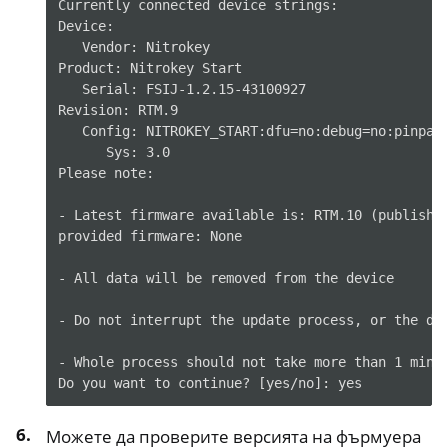
Currently connected device strings:

Device:

   Vendor: Nitrokey

Product: Nitrokey Start

   Serial: FSIJ-1.2.15-43100927

Revision: RTM.9

   Config: NITROKEY_START:dfu=no:debug=no:pinpad=
      Sys: 3.0

Please note:

- Latest firmware available is: RTM.10 (published
provided firmware: None

- All data will be removed from the device

- Do not interrupt the update process, or the dev
- Whole process should not take more than 1 minut
Можете да проверите версията на фърмуера