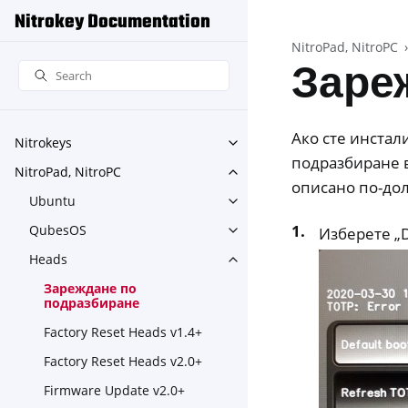
Nitrokey Documentation
NitroPad, NitroPC
Заре
Ако сте инстал
Nitrokeys
Toggle navigation of Nitroke
подразбиране в
NitroPad, NitroPC
Toggle navigation of NitroPa
описано по-дол
Ubuntu
Toggle navigation of Ubuntu
QubesOS
Изберете „D
Toggle navigation of Qubes
Heads
Toggle navigation of Heads
Зареждане по
подразбиране
Factory Reset Heads v1.4+
Factory Reset Heads v2.0+
Firmware Update v2.0+