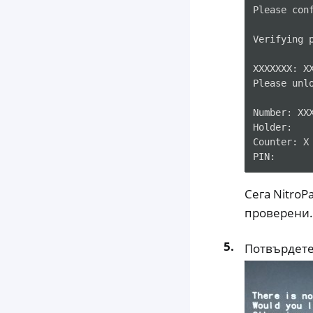
Please
con
Verifying
XXXXXXX:
X
Please
unl
Number:
XX
Holder:

Counter:
X

Сега NitroP
проверени.
Потвърдете 