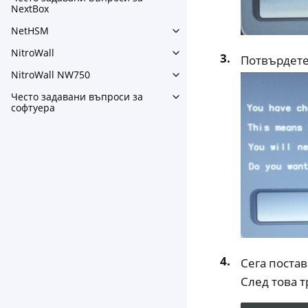
Toggle navigation of Често
NextBox
NetHSM
Toggle navigation of NetHS
NitroWall
Toggle navigation of NitroWa
Потвърдете 
NitroWall NW750
Toggle navigation of NitroW
Често задавани въпроси за
Toggle navigation of Често
софтуера
Сега постав
След това т