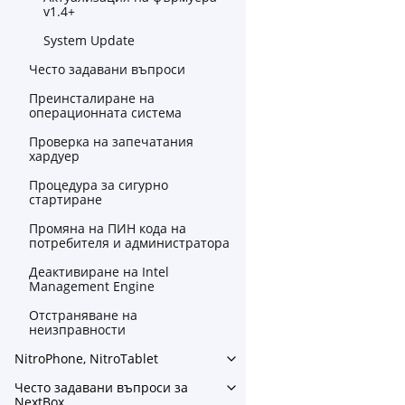
v1.4+
System Update
Често задавани въпроси
Преинсталиране на
операционната система
Проверка на запечатания
хардуер
Процедура за сигурно
стартиране
Промяна на ПИН кода на
потребителя и администратора
Деактивиране на Intel
Management Engine
Отстраняване на
неизправности
NitroPhone, NitroTablet
Toggle navigation of NitroPh
Често задавани въпроси за
Toggle navigation of Често
NextBox