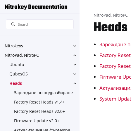
Nitrokey Documentation
NitroPad, NitroPC
Heads
Зареждане п
Nitrokeys
Toggle navigation of Nitroke
Factory Rese
NitroPad, NitroPC
Toggle navigation of NitroPa
Ubuntu
Factory Rese
Toggle navigation of Ubuntu
QubesOS
Toggle navigation of Qubes
Firmware Upd
Heads
Toggle navigation of Heads
Актуализаци
Зареждане по подразбиране
System Upda
Factory Reset Heads v1.4+
Factory Reset Heads v2.0+
Firmware Update v2.0+
Актуализация на фърмуера