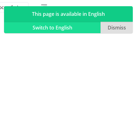
Toggle table of contents sidebar
Toggle Light / Dark / Auto color theme
This page is available in English
Switch to English
Dismiss