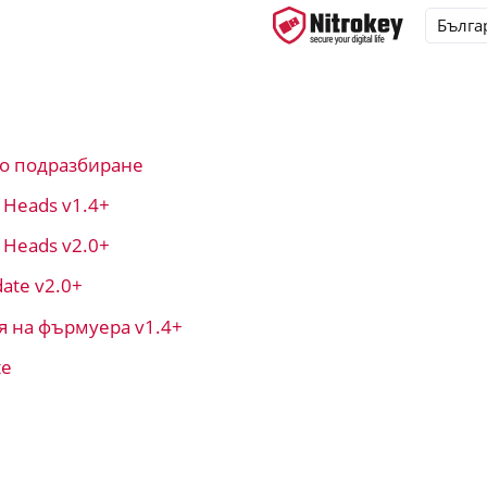
о подразбиране
ys
t Heads v1.4+
d, NitroPC
t Heads v2.0+
OS
ate v2.0+
я на фърмуера v1.4+
te