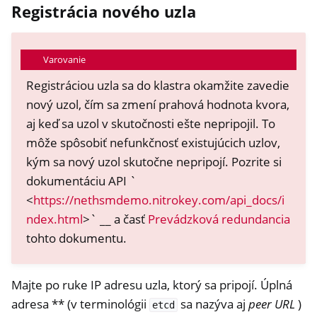
Registrácia nového uzla
Varovanie
Registráciou uzla sa do klastra okamžite zavedie
nový uzol, čím sa zmení prahová hodnota kvora,
aj keď sa uzol v skutočnosti ešte nepripojil. To
môže spôsobiť nefunkčnosť existujúcich uzlov,
kým sa nový uzol skutočne nepripojí. Pozrite si
dokumentáciu API `
<
https://nethsmdemo.nitrokey.com/api_docs/i
ndex.html
>` __ a časť
Prevádzková redundancia
tohto dokumentu.
Majte po ruke IP adresu uzla, ktorý sa pripojí. Úplná
adresa ** (v terminológii
sa nazýva aj
peer URL
)
etcd