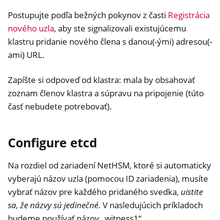
Postupujte podľa bežných pokynov z časti
Registrácia
nového uzla
, aby ste signalizovali existujúcemu
klastru pridanie nového člena s danou(-ými) adresou(-
ami) URL.
Zapíšte si odpoveď od klastra: mala by obsahovať
zoznam členov klastra a súpravu na pripojenie (túto
časť nebudete potrebovať).
Configure etcd
Na rozdiel od zariadení NetHSM, ktoré si automaticky
vyberajú názov uzla (pomocou ID zariadenia), musíte
vybrať názov pre každého pridaného svedka,
uistite
sa, že názvy sú jedinečné
. V nasledujúcich príkladoch
budeme používať názov „witness1“.