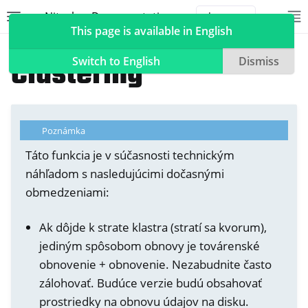
Nitrokey Documentation
Toggle site navigation sidebar
To
Toggle 
This page is available in English
NetHSM
Clustering
Switch to English
Dismiss
ggle navigation of Nitrokeys
Poznámka
ggle navigation of NitroPad, NitroPC
Táto funkcia je v súčasnosti technickým
náhľadom s nasledujúcimi dočasnými
ggle navigation of NitroPhone, NitroTablet
obmedzeniami:
ggle navigation of NextBox
ggle navigation of NetHSM
Ak dôjde k strate klastra (stratí sa kvorum),
jediným spôsobom obnovy je továrenské
obnovenie + obnovenie. Nezabudnite často
zálohovať. Budúce verzie budú obsahovať
prostriedky na obnovu údajov na disku.