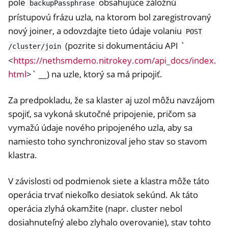
pole
obsahujúce záložnú
backupPassphrase
prístupovú frázu uzla, na ktorom bol zaregistrovaný
nový joiner, a odovzdajte tieto údaje volaniu
POST
(pozrite si dokumentáciu API `
/cluster/join
<
https://nethsmdemo.nitrokey.com/api_docs/index.
html
>` __) na uzle, ktorý sa má pripojiť.
Za predpokladu, že sa klaster aj uzol môžu navzájom
spojiť, sa vykoná skutočné pripojenie, pričom sa
vymažú údaje nového pripojeného uzla, aby sa
namiesto toho synchronizoval jeho stav so stavom
klastra.
V závislosti od podmienok siete a klastra môže táto
operácia trvať niekoľko desiatok sekúnd. Ak táto
operácia zlyhá okamžite (napr. cluster nebol
dosiahnuteľný alebo zlyhalo overovanie), stav tohto