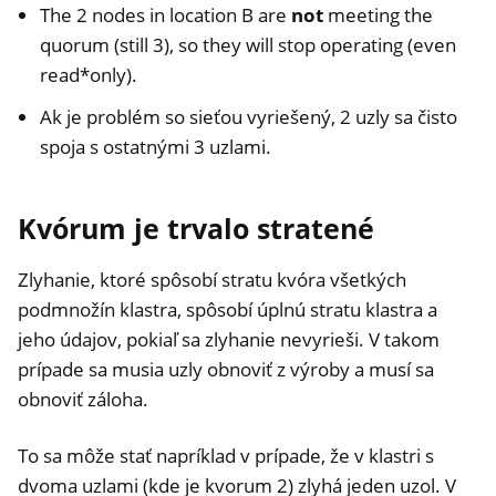
The 2 nodes in location B are
not
meeting the
quorum (still 3), so they will stop operating (even
read*only).
Ak je problém so sieťou vyriešený, 2 uzly sa čisto
spoja s ostatnými 3 uzlami.
Kvórum je trvalo stratené
Zlyhanie, ktoré spôsobí stratu kvóra všetkých
podmnožín klastra, spôsobí úplnú stratu klastra a
jeho údajov, pokiaľ sa zlyhanie nevyrieši. V takom
prípade sa musia uzly obnoviť z výroby a musí sa
obnoviť záloha.
To sa môže stať napríklad v prípade, že v klastri s
dvoma uzlami (kde je kvorum 2) zlyhá jeden uzol. V