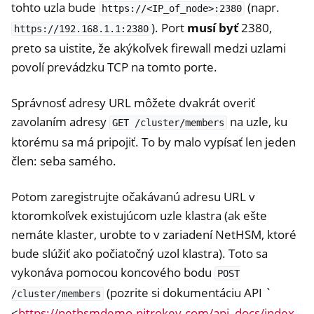
tohto uzla bude
(napr.
https://<IP_of_node>:2380
). Port
musí byť
2380,
https://192.168.1.1:2380
preto sa uistite, že akýkoľvek firewall medzi uzlami
povolí prevádzku TCP na tomto porte.
Správnosť adresy URL môžete dvakrát overiť
zavolaním adresy
na uzle, ku
GET
/cluster/members
ktorému sa má pripojiť. To by malo vypísať len jeden
člen: seba samého.
Potom zaregistrujte očakávanú adresu URL v
ktoromkoľvek existujúcom uzle klastra (ak ešte
nemáte klaster, urobte to v zariadení NetHSM, ktoré
bude slúžiť ako počiatočný uzol klastra). Toto sa
vykonáva pomocou koncového bodu
POST
(pozrite si dokumentáciu API `
/cluster/members
<
https://nethsmdemo.nitrokey.com/api_docs/index.