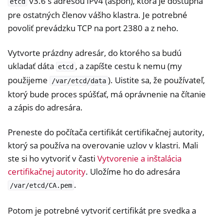
v3.6 s adresou IPv4 (aspoň), ktorá je dostupná
etcd
pre ostatných členov vášho klastra. Je potrebné
povoliť prevádzku TCP na port 2380 a z neho.
Vytvorte prázdny adresár, do ktorého sa budú
ukladať dáta
, a zapíšte cestu k nemu (my
etcd
použijeme
). Uistite sa, že používateľ,
/var/etcd/data
ktorý bude proces spúšťať, má oprávnenie na čítanie
a zápis do adresára.
Preneste do počítača certifikát certifikačnej autority,
ktorý sa používa na overovanie uzlov v klastri. Mali
ste si ho vytvoriť v časti
Vytvorenie a inštalácia
certifikačnej autority
. Uložíme ho do adresára
.
/var/etcd/CA.pem
Potom je potrebné vytvoriť certifikát pre svedka a