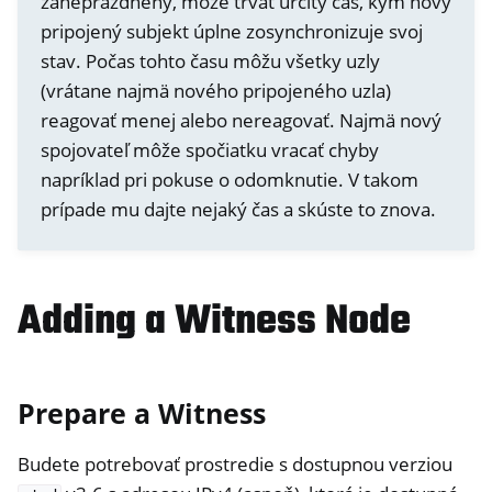
zaneprázdnený, môže trvať určitý čas, kým nový
pripojený subjekt úplne zosynchronizuje svoj
stav. Počas tohto času môžu všetky uzly
(vrátane najmä nového pripojeného uzla)
reagovať menej alebo nereagovať. Najmä nový
spojovateľ môže spočiatku vracať chyby
napríklad pri pokuse o odomknutie. V takom
prípade mu dajte nejaký čas a skúste to znova.
Adding a Witness Node
Prepare a Witness
Budete potrebovať prostredie s dostupnou verziou