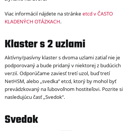
Viac informácií nájdete na stránke
etcd v ČASTO
KLADENÝCH OTÁZKACH
.
Klaster s 2 uzlami
Aktívny/pasívny klaster s dvoma uzlami zatiaľ nie je
podporovaný a bude pridaný v niektorej z budúcich
verzií. Odporúčame zaviesť tretí uzol, buď tretí
NetHSM, alebo „svedka“ etcd, ktorý by mohol byť
prevádzkovaný na ľubovoľnom hostiteľovi. Pozrite si
nasledujúcu časť „Svedok“.
Svedok