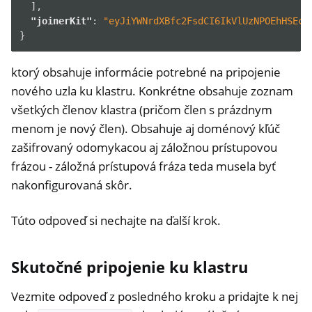
],
"joinerKit"
:
"eyJiYWNrdXBfc2FsdCI6IkVlUzNPOEhHSEc5
}
ktorý obsahuje informácie potrebné na pripojenie
nového uzla ku klastru. Konkrétne obsahuje zoznam
všetkých členov klastra (pričom člen s prázdnym
menom je nový člen). Obsahuje aj doménový kľúč
zašifrovaný odomykacou aj záložnou prístupovou
frázou - záložná prístupová fráza teda musela byť
nakonfigurovaná skôr.
Túto odpoveď si nechajte na ďalší krok.
Skutočné pripojenie ku klastru
Vezmite odpoveď z posledného kroku a pridajte k nej