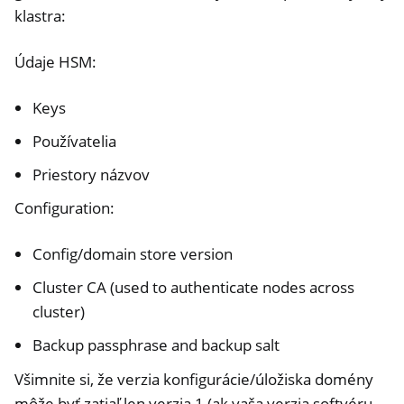
klastra:
Údaje HSM:
Keys
Používatelia
Priestory názvov
Configuration:
Config/domain store version
Cluster CA (used to authenticate nodes across
cluster)
Backup passphrase and backup salt
Všimnite si, že verzia konfigurácie/úložiska domény
môže byť zatiaľ len verzia 1 (ak vaša verzia softvéru