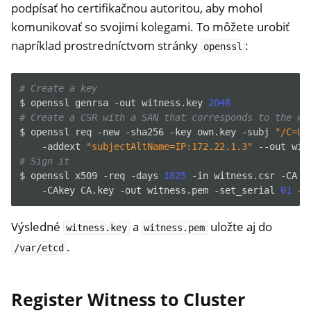
podpísať ho certifikačnou autoritou, aby mohol
komunikovať so svojimi kolegami. To môžete urobiť
napríklad prostredníctvom stránky
:
openssl
# Create a key
$
openssl
genrsa
-out
witness.key
2048
# Create a CSR with a SAN that corresponds to the wi
$
openssl
req
-new
-sha256
-key
own.key
-subj
"/C=US
-addext
"subjectAltName=IP:172.22.1.3"
--out
# Sign it
$
openssl
x509
-req
-days
1825
-in
witness.csr
-CA
C
-CAkey
CA.key
-out
witness.pem
-set_serial
01
Výsledné
a
uložte aj do
witness.key
witness.pem
.
/var/etcd
Register Witness to Cluster