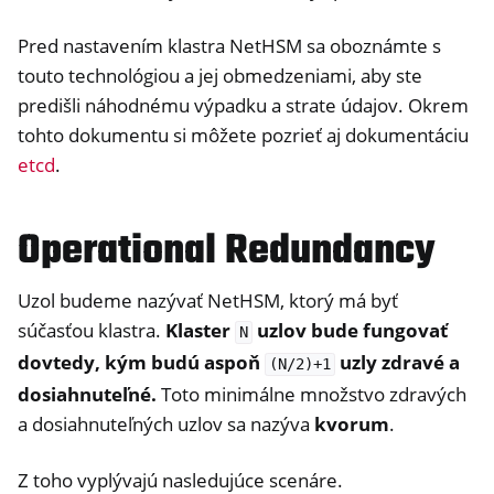
Pred nastavením klastra NetHSM sa oboznámte s
touto technológiou a jej obmedzeniami, aby ste
predišli náhodnému výpadku a strate údajov. Okrem
tohto dokumentu si môžete pozrieť aj dokumentáciu
etcd
.
Operational Redundancy
Uzol budeme nazývať NetHSM, ktorý má byť
súčasťou klastra.
Klaster
uzlov bude fungovať
N
dovtedy, kým budú aspoň
uzly zdravé a
(N/2)+1
dosiahnuteľné.
Toto minimálne množstvo zdravých
a dosiahnuteľných uzlov sa nazýva
kvorum
.
Z toho vyplývajú nasledujúce scenáre.