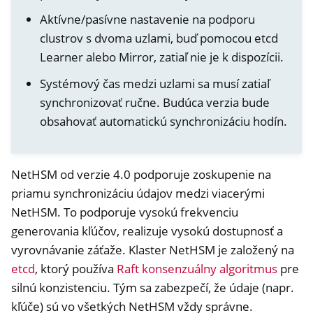
Aktívne/pasívne nastavenie na podporu
clustrov s dvoma uzlami, buď pomocou etcd
Learner alebo Mirror, zatiaľ nie je k dispozícii.
Systémový čas medzi uzlami sa musí zatiaľ
synchronizovať ručne. Budúca verzia bude
obsahovať automatickú synchronizáciu hodín.
NetHSM od verzie 4.0 podporuje zoskupenie na
priamu synchronizáciu údajov medzi viacerými
ggle navigation of Container
NetHSM. To podporuje vysokú frekvenciu
generovania kľúčov, realizuje vysokú dostupnosť a
ggle navigation of Compatible Software
vyrovnávanie záťaže. Klaster NetHSM je založený na
ggle navigation of NitroWall
etcd
, ktorý používa
Raft konsenzuálny algoritmus
pre
ggle navigation of NitroWall NW750
silnú konzistenciu. Tým sa zabezpečí, že údaje (napr.
ggle navigation of Softvér
kľúče) sú vo všetkých NetHSM vždy správne.