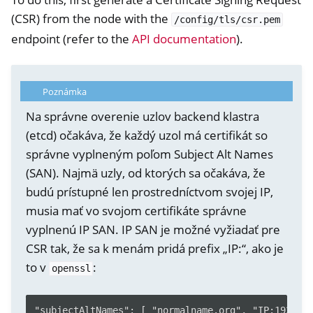
(CSR) from the node with the
/config/tls/csr.pem
endpoint (refer to the
API documentation
).
Poznámka
Na správne overenie uzlov backend klastra
(etcd) očakáva, že každý uzol má certifikát so
správne vyplneným poľom Subject Alt Names
(SAN). Najmä uzly, od ktorých sa očakáva, že
budú prístupné len prostredníctvom svojej IP,
musia mať vo svojom certifikáte správne
vyplnenú IP SAN. IP SAN je možné vyžiadať pre
CSR tak, že sa k menám pridá prefix „IP:“, ako je
to v
:
openssl