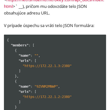
html
>` __), pričom mu odovzdáte telo JSON
obsahujúce adresu URL.
V prípade úspechu sa vráti telo JSON formulára:
{
"members"
:
[
{
"name"
:
""
,
"urls"
:
[
"https://172.22.1.3:2380"
]
},
{
"name"
:
"9ZVNM2MNWP"
,
"urls"
:
[
"https://172.22.1.2:2380"
]
}