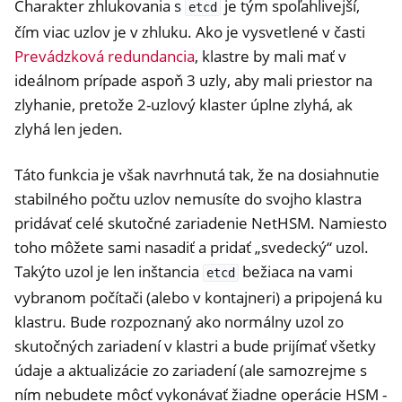
Charakter zhlukovania s
je tým spoľahlivejší,
etcd
čím viac uzlov je v zhluku. Ako je vysvetlené v časti
Prevádzková redundancia
, klastre by mali mať v
ideálnom prípade aspoň 3 uzly, aby mali priestor na
zlyhanie, pretože 2-uzlový klaster úplne zlyhá, ak
zlyhá len jeden.
Táto funkcia je však navrhnutá tak, že na dosiahnutie
stabilného počtu uzlov nemusíte do svojho klastra
pridávať celé skutočné zariadenie NetHSM. Namiesto
toho môžete sami nasadiť a pridať „svedecký“ uzol.
Takýto uzol je len inštancia
bežiaca na vami
etcd
vybranom počítači (alebo v kontajneri) a pripojená ku
klastru. Bude rozpoznaný ako normálny uzol zo
skutočných zariadení v klastri a bude prijímať všetky
údaje a aktualizácie zo zariadení (ale samozrejme s
ním nebudete môcť vykonávať žiadne operácie HSM -