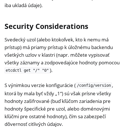
iba ukladá údaje).
Security Considerations
Svedecký uzol (alebo ktokoľvek, kto k nemu má
prístup) má priamy prístup k úložnému backendu
všetkých uzlov v klastri (napr. môžete vypisovať
všetky záznamy a zodpovedajúce hodnoty pomocou
).
etcdctl
get
"/"
"0"
S výnimkou verzie konfigurácie (
,
/config/version
ktorá by mala byť vždy „1“) sú však prísne všetky
hodnoty zašifrované (buď kľúčom zariadenia pre
hodnoty špecifické pre uzol, alebo doménovými
kľúčmi pre ostatné hodnoty), čím sa zabezpečí
dôvernosť citlivých údajov.