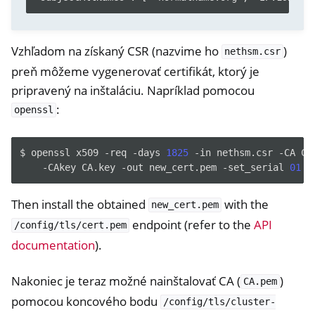
Vzhľadom na získaný CSR (nazvime ho
)
nethsm.csr
preň môžeme vygenerovať certifikát, ktorý je
pripravený na inštaláciu. Napríklad pomocou
:
openssl
$
openssl
x509
-req
-days
1825
-in
nethsm.csr
-CA
CA
-CAkey
CA.key
-out
new_cert.pem
-set_serial
01
Then install the obtained
with the
new_cert.pem
endpoint (refer to the
API
/config/tls/cert.pem
documentation
).
Nakoniec je teraz možné nainštalovať CA (
)
CA.pem
pomocou koncového bodu
/config/tls/cluster-