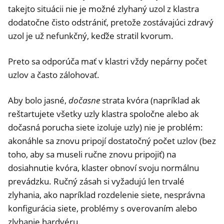
takejto situácii nie je možné zlyhaný uzol z klastra
dodatočne čisto odstrániť, pretože zostávajúci zdravý
uzol je už nefunkčný, keďže stratil kvorum.
Preto sa odporúča mať v klastri vždy nepárny počet
uzlov a často zálohovať.
Aby bolo jasné,
dočasne
strata kvóra (napríklad ak
reštartujete všetky uzly klastra spoločne alebo ak
dočasná porucha siete izoluje uzly) nie je problém:
akonáhle sa znovu pripojí dostatočný počet uzlov (bez
toho, aby sa museli ručne znovu pripojiť) na
dosiahnutie kvóra, klaster obnoví svoju normálnu
prevádzku. Ručný zásah si vyžadujú len trvalé
zlyhania, ako napríklad rozdelenie siete, nesprávna
konfigurácia siete, problémy s overovaním alebo
zlyhanie hardvéru.