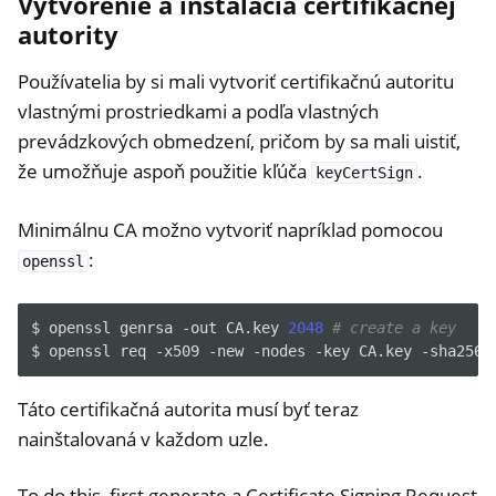
Vytvorenie a inštalácia certifikačnej
autority
Používatelia by si mali vytvoriť certifikačnú autoritu
vlastnými prostriedkami a podľa vlastných
prevádzkových obmedzení, pričom by sa mali uistiť,
že umožňuje aspoň použitie kľúča
.
keyCertSign
Minimálnu CA možno vytvoriť napríklad pomocou
:
openssl
$
openssl
genrsa
-out
CA.key
2048
# create a key
$
openssl
req
-x509
-new
-nodes
-key
CA.key
-sha256
Táto certifikačná autorita musí byť teraz
nainštalovaná v každom uzle.
To do this, first generate a Certificate Signing Request