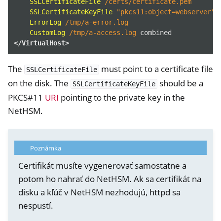
SSLCertificateFile
/certs/certificate.pem
SSLCertificateKeyFile
"pkcs11:object=webserver"
ErrorLog
/tmp/a-error.log
CustomLog
/tmp/a-access.log
</VirtualHost>
The
must point to a certificate file
SSLCertificateFile
on the disk. The
should be a
SSLCertificateKeyFile
PKCS#11
URI
pointing to the private key in the
ggle navigation of NitroWall
NetHSM.
ggle navigation of NitroWall NW750
ggle navigation of Softvér
Poznámka
Certifikát musíte vygenerovať samostatne a
potom ho nahrať do NetHSM. Ak sa certifikát na
disku a kľúč v NetHSM nezhodujú, httpd sa
nespustí.