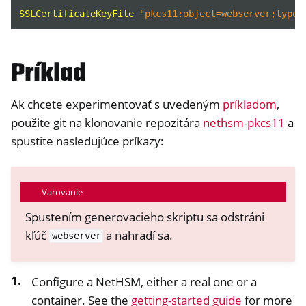
SSLCertificateKeyFile
"pkcs11:object=webserver;type=
Príklad
Ak chcete experimentovať s uvedeným
príkladom
,
použite git na klonovanie repozitára
nethsm-pkcs11
a
spustite nasledujúce príkazy:
Varovanie
Spustením generovacieho skriptu sa odstráni
kľúč
a nahradí sa.
webserver
Configure a NetHSM, either a real one or a
container. See the
getting-started guide
for more