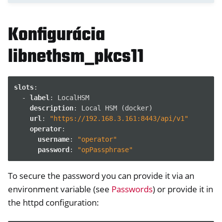
Konfigurácia
libnethsm_pkcs11
slots
:
-
label
:
LocalHSM
description
:
Local HSM (docker)
url
:
"https://192.168.3.161:8443/api/v1"
operator
:
username
:
"operator"
password
:
"opPassphrase"
To secure the password you can provide it via an
environment variable (see
Passwords
) or provide it in
the httpd configuration: