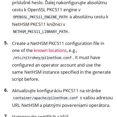
príslušné heslo. Ďalej nakonfigurujte absolútnu
cestu k OpenSSL PKCS11 engine v
a absolútnu cestu k
OPENSSL_PKCS11_ENGINE_PATH
NetHSM PKCS11 knižnici v
.
NETHSM_PKCS11_LIBRARY_PATH
Create a NetHSM PKCS11 configuration file in
one of the
known locations
, e.g.,
. It must have
/etc/nitrokey/p11nethsm.conf
configured an operator account and use the
same NetHSM instance specified in the generate
script before.
Aktualizujte konfiguráciu PKCS11 na stránke
s vašou adresou
container/apache/p11nethsm.conf
URL NetHSM a platnými povereniami operátora.
Vygenerujte certifikát a kľúč.