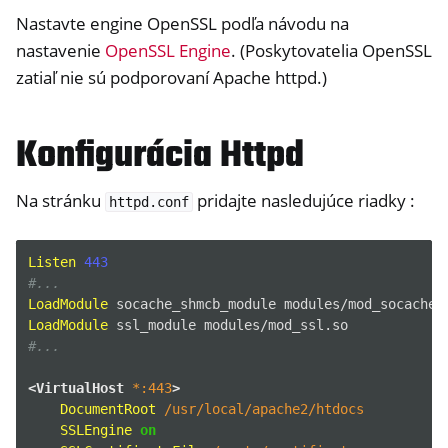
Nastavte engine OpenSSL podľa návodu na
nastavenie
OpenSSL Engine
. (Poskytovatelia OpenSSL
zatiaľ nie sú podporovaní Apache httpd.)
Konfigurácia Httpd
Na stránku
pridajte nasledujúce riadky :
httpd.conf
Listen
443
#...
ggle navigation of Container
LoadModule
socache_shmcb_module
LoadModule
ssl_module
ggle navigation of Compatible Software
#...
<VirtualHost
*:443
>
DocumentRoot
/usr/local/apache2/htdocs
SSLEngine
on