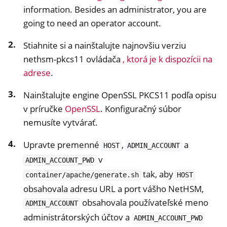
information. Besides an administrator, you are
going to need an operator account.
Stiahnite si a nainštalujte najnovšiu verziu
nethsm-pkcs11 ovládača
, ktorá je k dispozícii na
adrese
.
Nainštalujte engine OpenSSL PKCS11 podľa opisu
v príručke
OpenSSL
. Konfiguračný súbor
nemusíte vytvárať.
Upravte premenné
,
a
HOST
ADMIN_ACCOUNT
v
ADMIN_ACCOUNT_PWD
tak, aby
container/apache/generate.sh
HOST
obsahovala adresu URL a port vášho NetHSM,
obsahovala používateľské meno
ADMIN_ACCOUNT
administrátorských účtov a
ADMIN_ACCOUNT_PWD