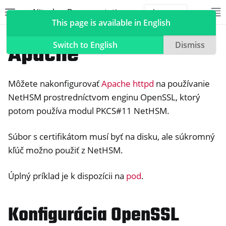
Nitrokey Documentation
Toggle site navigation sidebar
To
Toggle 
This page is available in English
NetHSM
Compatible Software
Apache
Switch to English
Dismiss
Môžete nakonfigurovať
Apache httpd
na používanie
ggle navigation of Nitrokeys
NetHSM prostredníctvom enginu OpenSSL, ktorý
potom používa modul PKCS#11 NetHSM.
ggle navigation of NitroPad, NitroPC
ggle navigation of NitroPhone, NitroTablet
Súbor s certifikátom musí byť na disku, ale súkromný
ggle navigation of NextBox
kľúč možno použiť z NetHSM.
ggle navigation of NetHSM
Úplný príklad je k dispozícii na
pod
.
Konfigurácia OpenSSL