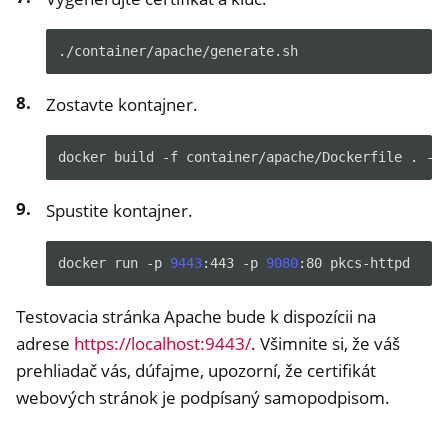
Zostavte kontajner.
docker
build
-f
container/apache/Dockerfile
.
-t
Spustite kontajner.
docker
run
-p
9443
:443
-p
9080
:80
Testovacia stránka Apache bude k dispozícii na
adrese
https://localhost:9443/
. Všimnite si, že váš
prehliadač vás, dúfajme, upozorní, že certifikát
webových stránok je podpísaný samopodpisom.