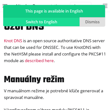
Nitrokey Documentation
Toggle site navigation sidebar
To
Toggle 
This page is available in English
NetHSM
Compatible Software
Uzol DNS
Switch to English
Dismiss
Knot DNS
is an open source authoritative DNS server
ggle navigation of Nitrokeys
that can be used for DNSSEC. To use KnotDNS with
the NetHSM please install and configure the PKCS#11
ggle navigation of NitroPad, NitroPC
module as
described here
.
ggle navigation of NitroPhone, NitroTablet
ggle navigation of NextBox
Manuálny režim
ggle navigation of NetHSM
V manuálnom režime je potrebné kľúče generovať a
spravovať manuálne.
V konfiguračnom súbore modulu PKCS#11 je