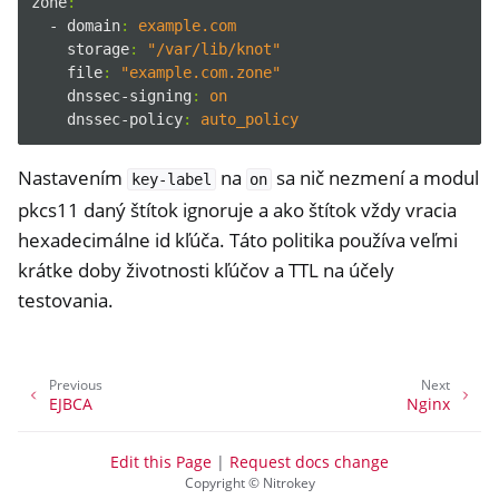
zone
:
- domain
:
example.com
storage
:
"/var/lib/knot"
file
:
"example.com.zone"
dnssec-signing
:
on
dnssec-policy
:
auto_policy
Nastavením
na
sa nič nezmení a modul
key-label
on
pkcs11 daný štítok ignoruje a ako štítok vždy vracia
hexadecimálne id kľúča. Táto politika používa veľmi
krátke doby životnosti kľúčov a TTL na účely
testovania.
Previous
Next
EJBCA
Nginx
Edit this Page
|
Request docs change
Copyright © Nitrokey