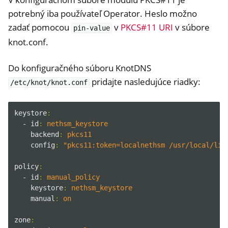
potrebný iba používateľ Operator. Heslo možno
zadať pomocou
v
PKCS#11 URI
v súbore
pin-value
knot.conf.
Do konfiguračného súboru KnotDNS
pridajte nasledujúce riadky:
/etc/knot/knot.conf
keystore
:
- id
:
nethsm_keystore
backend
:
pkcs11
config
:
"pkcs11:token=localnethsm /usr/local/lib
ggle navigation of Container
policy
:
ggle navigation of Compatible Software
- id
:
manual_policy
keystore
:
nethsm_keystore
manual
:
on
zone
: