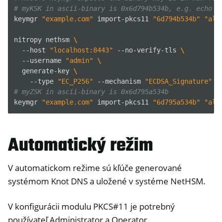
# myKSK in ascii-binary is 0x6d794b534b, e.g. echo -
keymgr
"example.com"
import-pkcs11
"6d794b534b"
"alg
nitropy
nethsm
\
--host
"localhost:8443"
--no-verify-tls
\
--username
"admin"
\
generate-key
\
--type
"EC_P256"
--mechanism
"ECDSA_Signature"
-
# myZSK in ascii-binary is 0x6d795a534b
keymgr
"example.com"
import-pkcs11
"6d795a534b"
"alg
Automatický režim
V automatickom režime sú kľúče generované
systémom Knot DNS a uložené v systéme NetHSM.
V konfigurácii modulu PKCS#11 je potrebný
používateľ Administrator a Operator.