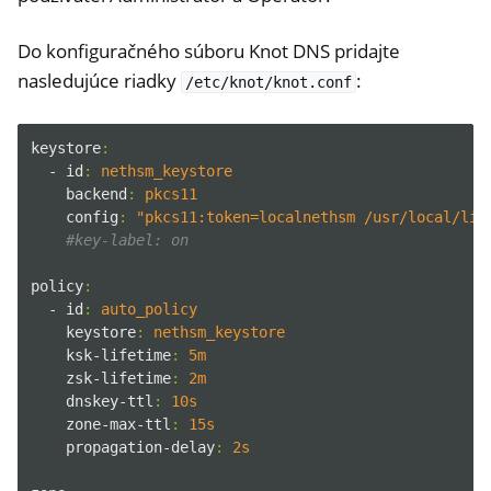
Do konfiguračného súboru Knot DNS pridajte
nasledujúce riadky
:
/etc/knot/knot.conf
keystore
:
- id
:
nethsm_keystore
backend
:
pkcs11
config
:
"pkcs11:token=localnethsm /usr/local/lib
#key-label: on
policy
:
- id
:
auto_policy
keystore
:
nethsm_keystore
ksk-lifetime
:
5m
zsk-lifetime
:
2m
dnskey-ttl
:
10s
zone-max-ttl
:
15s
propagation-delay
:
2s