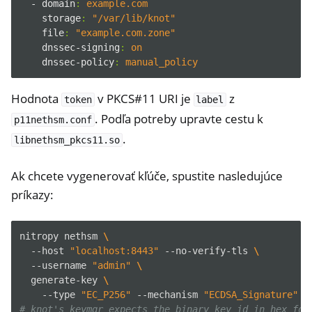
- domain
:
example.com
storage
:
"/var/lib/knot"
file
:
"example.com.zone"
dnssec-signing
:
on
dnssec-policy
:
manual_policy
Hodnota
v PKCS#11 URI je
z
token
label
. Podľa potreby upravte cestu k
p11nethsm.conf
.
libnethsm_pkcs11.so
ggle navigation of NitroWall
ggle navigation of NitroWall NW750
Ak chcete vygenerovať kľúče, spustite nasledujúce
ggle navigation of Softvér
príkazy:
nitropy
nethsm
\
--host
"localhost:8443"
--no-verify-tls
\
--username
"admin"
\
generate-key
\
--type
"EC_P256"
--mechanism
"ECDSA_Signature"
-
# knot's keymgr expects the binary key id in hex for