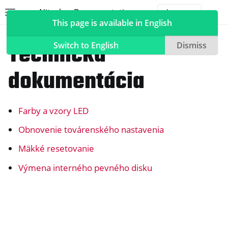
Nitrokey Documentation
Toggle site navigation sidebar
Togg
This page is available in English
NextBox
Technická
Switch to English
Dismiss
dokumentácia
ggle navigation of Nitrokeys
Farby a vzory LED
ggle navigation of NitroPad, NitroPC
ggle navigation of NitroPhone, NitroTablet
Obnovenie továrenského nastavenia
ggle navigation of NextBox
Mäkké resetovanie
Výmena interného pevného disku
ggle navigation of Synchronizácia počítačov a mobilných zariadení