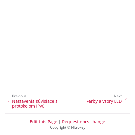
ggle navigation of Správa vzdialeného prístupu
ggle navigation of Technická dokumentácia
ggle navigation of Často kladené otázky NextBox
Previous
Next
Nastavenia súvisiace s
Farby a vzory LED
ggle navigation of NetHSM
protokolom IPv6
ggle navigation of NitroWall
Edit this Page
|
Request docs change
ggle navigation of NitroWall NW750
Copyright © Nitrokey
ggle navigation of Softvér