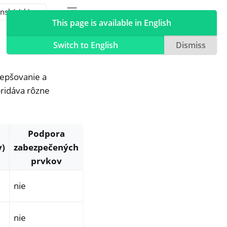
Toggle table of contents sidebar
Toggle Light / Dark / Auto color theme
This page is available in English
Switch to English
Dismiss
lepšovanie a
pridáva rôzne
Podpora
y)
zabezpečených
prvkov
nie
nie