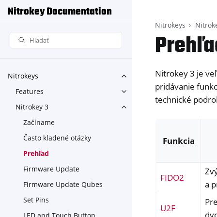
Nitrokey Documentation
Nitrokeys
Nitrok
Prehľa
Nitrokey 3 je v
Nitrokeys
Toggle navigation of Nitroke
pridávanie funkc
Features
Toggle navigation of Feature
technické podrob
Nitrokey 3
Toggle navigation of Nitroke
Začíname
Často kladené otázky
Funkcia
Prehľad
Firmware Update
Zv
FIDO2
a p
Firmware Update Qubes
Set Pins
Pr
U2F
dv
LED and Touch Button