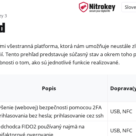
ey 3
d
eľmi všestranná platforma, ktorá nám umožňuje neustále z
ys
ií. Tento prehľad predstavuje súčasný stav a okrem toho 
s
nosti o tom, ako sú jednotlivé funkcie realizované.
y 3
Popis
Doprava(
ýšenie (webovej) bezpečnosti pomocou 2FA
USB, NFC
rihlasovania bez hesla; prihlasovanie cez ssh
edchodca FIDO2 používaný najmä na
USB, NFC
ojfaktorové overovanie