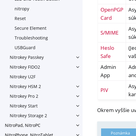
nitropy
OpenPGP
Asy
Card
súk
Reset
Asy
Secure Element
S/MIME
súk
Troubleshooting
Heslo
(Je
USBGuard
Safe
vaš
Nitrokey Passkey
Toggle navigation of Nitroke
Admin
Adm
Nitrokey FIDO2
Toggle navigation of Nitroke
App
an
Nitrokey U2F
Asy
Nitrokey HSM 2
Toggle navigation of Nitrok
PIV
kar
Nitrokey Pro 2
Toggle navigation of Nitrokey
Nitrokey Start
Toggle navigation of Nitrokey
Okrem vyššie uv
Nitrokey Storage 2
Toggle navigation of Nitroke
NitroPad, NitroPC
Toggle navigation of NitroPa
Poznámka
NitroPhone, NitroTablet