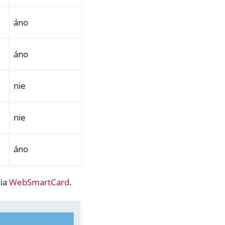
áno
áno
nie
nie
áno
cia
WebSmartCard
.