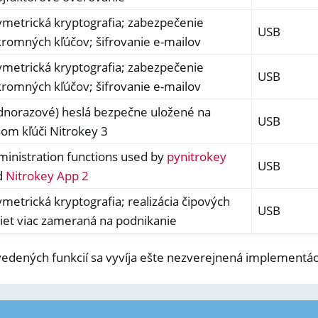
metrická kryptografia; zabezpečenie
USB
romných kľúčov; šifrovanie e-mailov
metrická kryptografia; zabezpečenie
USB
romných kľúčov; šifrovanie e-mailov
dnorazové) heslá bezpečne uložené na
USB
om kľúči Nitrokey 3
y Passkey
inistration functions used by
pynitrokey
y FIDO2
USB
d
Nitrokey App 2
metrická kryptografia; realizácia čipových
ey HSM 2
USB
iet viac zameraná na podnikanie
 Pro 2
 Start
edených funkcií sa vyvíja ešte nezverejnená implementá
y Storage 2
d, NitroPC