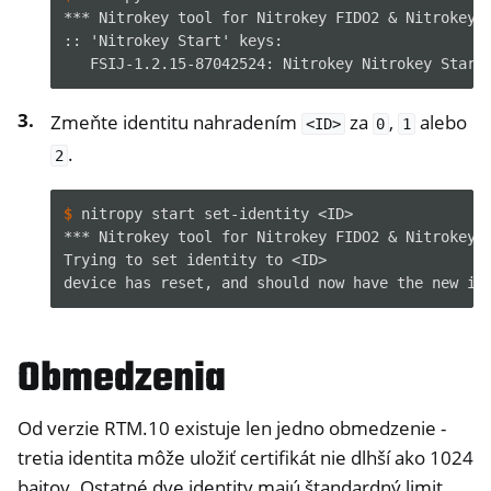
ggle navigation of Softvér
*** Nitrokey tool for Nitrokey FIDO2 & Nitrokey 
:: 'Nitrokey Start' keys:
   FSIJ-1.2.15-87042524: Nitrokey Nitrokey Start
Zmeňte identitu nahradením
za
,
alebo
<ID>
0
1
.
2
$ 
nitropy
start
set-identity
*** Nitrokey tool for Nitrokey FIDO2 & Nitrokey 
Trying to set identity to <ID>
device has reset, and should now have the new id
Obmedzenia
Od verzie RTM.10 existuje len jedno obmedzenie -
tretia identita môže uložiť certifikát nie dlhší ako 1024
bajtov. Ostatné dve identity majú štandardný limit