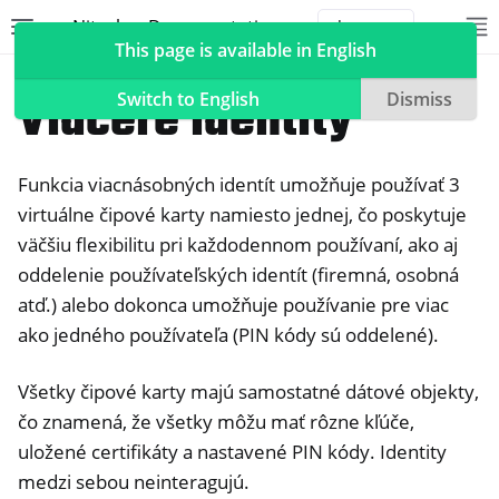
Nitrokey Documentation
Toggle site navigation sidebar
To
Toggle 
This page is available in English
Nitrokeys
Nitrokey Start
Viaceré identity
Switch to English
Dismiss
Funkcia viacnásobných identít umožňuje používať 3
ggle navigation of Nitrokeys
virtuálne čipové karty namiesto jednej, čo poskytuje
väčšiu flexibilitu pri každodennom používaní, ako aj
ggle navigation of Features
oddelenie používateľských identít (firemná, osobná
ggle navigation of Nitrokey 3
atď.) alebo dokonca umožňuje používanie pre viac
ggle navigation of Nitrokey Passkey
ako jedného používateľa (PIN kódy sú oddelené).
ggle navigation of Nitrokey FIDO2
Všetky čipové karty majú samostatné dátové objekty,
čo znamená, že všetky môžu mať rôzne kľúče,
ggle navigation of Nitrokey HSM 2
uložené certifikáty a nastavené PIN kódy. Identity
ggle navigation of Nitrokey Pro 2
medzi sebou neinteragujú.
ggle navigation of Nitrokey Start