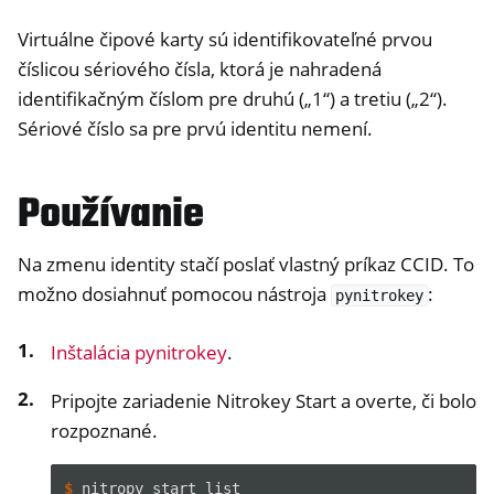
Virtuálne čipové karty sú identifikovateľné prvou
číslicou sériového čísla, ktorá je nahradená
identifikačným číslom pre druhú („1“) a tretiu („2“).
Sériové číslo sa pre prvú identitu nemení.
Používanie
ggle navigation of Nitrokey Storage 2
Na zmenu identity stačí poslať vlastný príkaz CCID. To
možno dosiahnuť pomocou nástroja
:
ggle navigation of NitroPad, NitroPC
pynitrokey
ggle navigation of NitroPhone, NitroTablet
Inštalácia pynitrokey
.
ggle navigation of NextBox
Pripojte zariadenie Nitrokey Start a overte, či bolo
ggle navigation of NetHSM
rozpoznané.
ggle navigation of NitroWall
ggle navigation of NitroWall NW750
$ 
nitropy
start