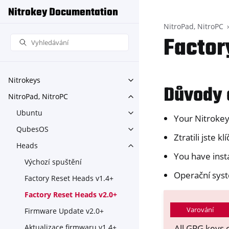
Nitrokey Documentation
NitroPad, NitroPC
Factor
Nitrokeys
Toggle navigation of Nitroke
Důvody 
NitroPad, NitroPC
Toggle navigation of NitroPa
Ubuntu
Toggle navigation of Ubuntu
Your Nitrokey 
QubesOS
Toggle navigation of Qubes
Ztratili jste 
Heads
Toggle navigation of Heads
You have insta
Výchozí spuštění
Operační sys
Factory Reset Heads v1.4+
Factory Reset Heads v2.0+
Varování
Firmware Update v2.0+
All GPG keys 
Aktualizace firmwaru v1.4+