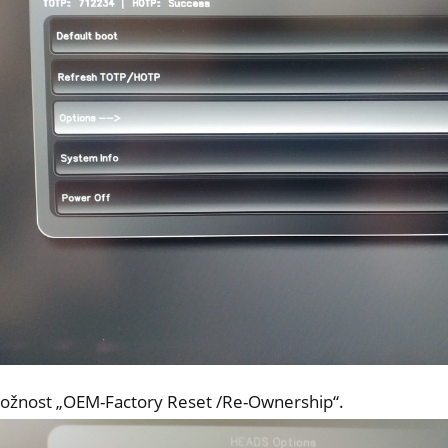
all NW750
e
ožnost „OEM-Factory Reset /Re-Ownership“.