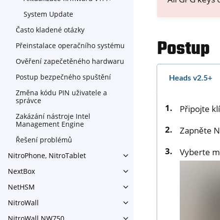
System Update
Často kladené otázky
Postup
Přeinstalace operačního systému
Ověření zapečetěného hardwaru
Postup bezpečného spuštění
Heads v2.5+
Změna kódu PIN uživatele a
správce
Připojte kl
Zakázání nástroje Intel
Management Engine
Zapněte Ni
Řešení problémů
Vyberte m
NitroPhone, NitroTablet
Toggle navigation of NitroPh
NextBox
Toggle navigation of NextBo
NetHSM
Toggle navigation of NetHS
NitroWall
Toggle navigation of NitroWa
NitroWall NW750