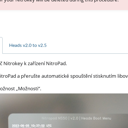
Heads v2.0 to v2.5
íč Nitrokey k zařízení NitroPad.
troPad a přerušte automatické spouštění stisknutím libov
ožnost „Možnosti“.
one, NitroTablet
x
M
ll