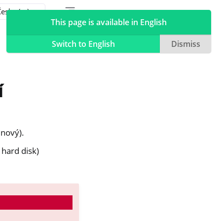
Toggle table of contents sidebar
Toggle Light / Dark / Auto color theme
This page is available in English
Switch to English
Dismiss
í
 nový).
 hard disk)