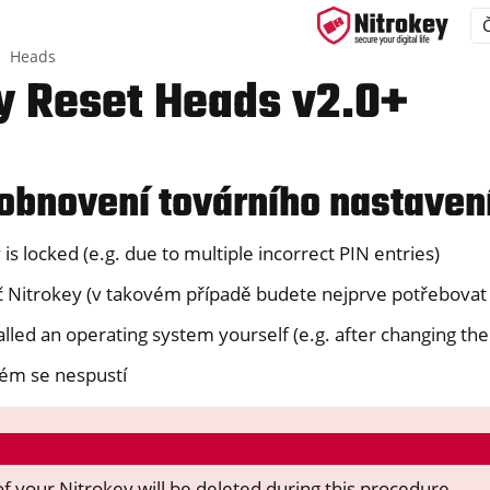
Heads
y Reset Heads v2.0+
ys
obnovení továrního nastaven
d, NitroPC
is locked (e.g. due to multiple incorrect PIN entries)
OS
klíč Nitrokey (v takovém případě budete nejprve potřebovat
lled an operating system yourself (e.g. after changing the
tém se nespustí
of your Nitrokey will be deleted during this procedure.