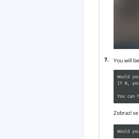
You will b
Would yo
If N, yo
Zobrazí se