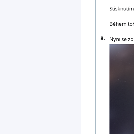
Stisknutím
Během toho
Nyní se zo