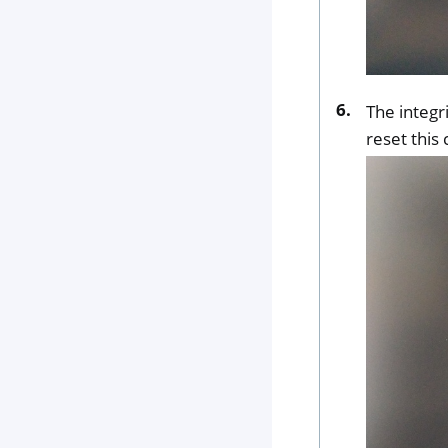
The integr
reset this