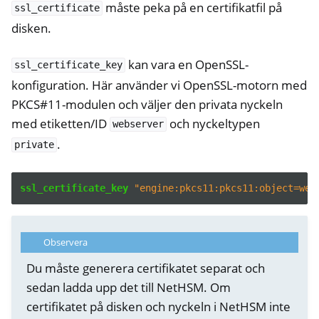
måste peka på en certifikatfil på
ssl_certificate
disken.
kan vara en OpenSSL-
ssl_certificate_key
konfiguration. Här använder vi OpenSSL-motorn med
PKCS#11-modulen och väljer den privata nyckeln
med etiketten/ID
och nyckeltypen
webserver
.
private
ssl_certificate_key
"engine:pkcs11:pkcs11:object=web
Observera
Du måste generera certifikatet separat och
sedan ladda upp det till NetHSM. Om
certifikatet på disken och nyckeln i NetHSM inte