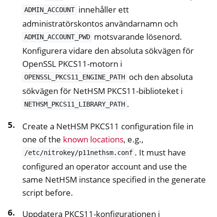
innehåller ett
ADMIN_ACCOUNT
administratörskontos användarnamn och
motsvarande lösenord.
ADMIN_ACCOUNT_PWD
Konfigurera vidare den absoluta sökvägen för
OpenSSL PKCS11-motorn i
och den absoluta
OPENSSL_PKCS11_ENGINE_PATH
sökvägen för NetHSM PKCS11-biblioteket i
.
NETHSM_PKCS11_LIBRARY_PATH
Create a NetHSM PKCS11 configuration file in
one of the
known locations
, e.g.,
. It must have
/etc/nitrokey/p11nethsm.conf
configured an operator account and use the
same NetHSM instance specified in the generate
script before.
Uppdatera PKCS11-konfigurationen i