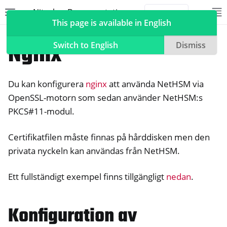
Nitrokey Documentation
Toggle site navigation sidebar
To
Toggle 
This page is available in English
NetHSM
Compatible Software
Nginx
Switch to English
Dismiss
Du kan konfigurera
nginx
att använda NetHSM via
ggle navigation of Nitrokeys
OpenSSL-motorn som sedan använder NetHSM:s
PKCS#11-modul.
ggle navigation of NitroPad, NitroPC
ggle navigation of NitroPhone, NitroTablet
Certifikatfilen måste finnas på hårddisken men den
ggle navigation of NextBox
privata nyckeln kan användas från NetHSM.
ggle navigation of NetHSM
Ett fullständigt exempel finns tillgängligt
nedan
.
Konfiguration av