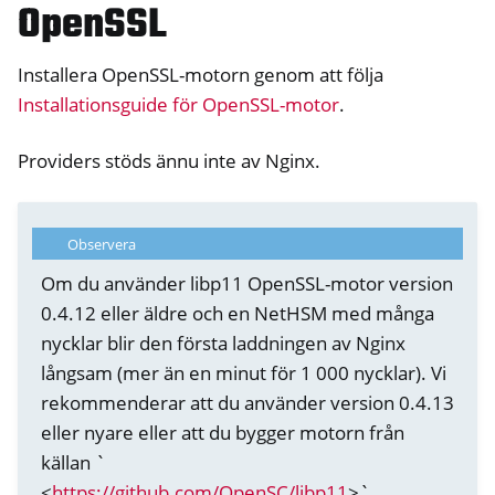
OpenSSL
Installera OpenSSL-motorn genom att följa
Installationsguide för OpenSSL-motor
.
Providers stöds ännu inte av Nginx.
Observera
Om du använder libp11 OpenSSL-motor version
0.4.12 eller äldre och en NetHSM med många
ggle navigation of Container
nycklar blir den första laddningen av Nginx
ggle navigation of Compatible Software
långsam (mer än en minut för 1 000 nycklar). Vi
rekommenderar att du använder version 0.4.13
eller nyare eller att du bygger motorn från
källan `
<
https://github.com/OpenSC/libp11
>`__.