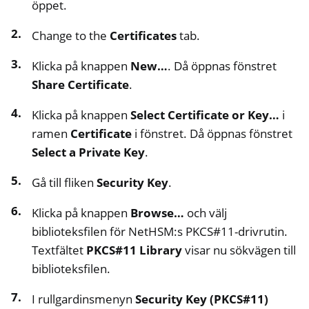
öppet.
Change to the
Certificates
tab.
Klicka på knappen
New…
. Då öppnas fönstret
Share Certificate
.
Klicka på knappen
Select Certificate or Key…
i
ramen
Certificate
i fönstret. Då öppnas fönstret
Select a Private Key
.
Gå till fliken
Security Key
.
Klicka på knappen
Browse…
och välj
biblioteksfilen för NetHSM:s PKCS#11-drivrutin.
Textfältet
PKCS#11 Library
visar nu sökvägen till
biblioteksfilen.
I rullgardinsmenyn
Security Key (PKCS#11)