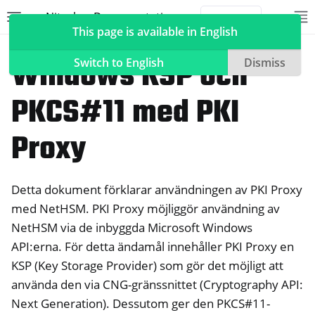
Nitrokey Documentation
Toggle site navigation sidebar
To
Toggle 
This page is available in English
NetHSM
Windows KSP och
Switch to English
Dismiss
PKCS#11 med PKI
ggle navigation of Nitrokeys
Proxy
ggle navigation of NitroPad, NitroPC
ggle navigation of NitroPhone, NitroTablet
Detta dokument förklarar användningen av PKI Proxy
ggle navigation of NextBox
med NetHSM. PKI Proxy möjliggör användning av
ggle navigation of NetHSM
NetHSM via de inbyggda Microsoft Windows
API:erna. För detta ändamål innehåller PKI Proxy en
KSP (Key Storage Provider) som gör det möjligt att
använda den via CNG-gränssnittet (Cryptography API:
Next Generation). Dessutom ger den PKCS#11-