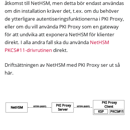
åtkomst till NetHSM, men detta bör endast användas
om din installation kräver det, t.ex. om du behöver
de ytterligare autentiseringsfunktionerna i PKI Proxy,
eller om du vill använda PKI Proxy som en gateway
för att undvika att exponera NetHSM för klienter
direkt. I alla andra fall ska du använda
NetHSM
PKCS#11-drivrutinen
direkt.
Driftsättningen av NetHSM med PKI Proxy ser ut så
här.
ggle navigation of Container
ggle navigation of Compatible Software
ggle navigation of NitroWall
ggle navigation of NitroWall NW750
ggle navigation of Programvara