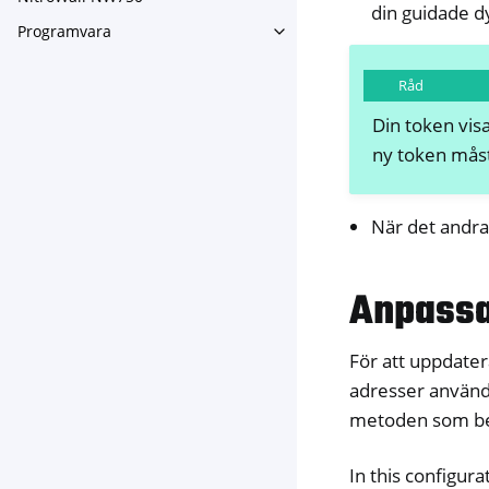
Toggle navigation of NitroW
din guidade d
Programvara
Toggle navigation of Progra
Råd
Din token vis
ny token måst
När det andra
Anpassa
För att uppdate
adresser använ
metoden som bes
In this configur