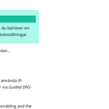
Om du behöver en
oinställningar.
edan…
 använda IP-
r via
Guided DNS
-
s enabling and the