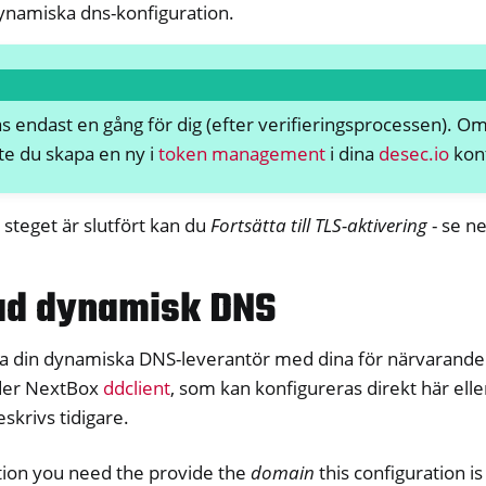
all NW750
ynamiska dns-konfiguration.
mvara
as endast en gång för dig (efter verifieringsprocessen). 
e du skapa en ny i
token management
i dina
desec.io
kont
 steget är slutfört kan du
Fortsätta till TLS-aktivering
- se n
d dynamisk DNS
ra din dynamiska DNS-leverantör med dina för närvarande
der NextBox
ddclient
, som kan konfigureras direkt här elle
krivs tidigare.
ation you need the provide the
domain
this configuration i