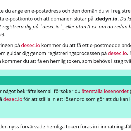
te du ange en e-postadress och den domän du vill registrera
ng av fjärråtkomst
detta e-postkonto och att domänen slutar på
.dedyn.io
.
Du ka
 registrera dig på `desec.io`_ eller utan (t.ex. om du redan 
e)
.
eringen på
desec.io
kommer du att få ett e-postmeddelan
om guidar dig genom registreringsprocessen på
desec.io
.
n kommer du att få en hemlig token, som behövs i steg två
r något bekräftelsemail försöker du
återställa lösenordet
k dokumentation
på
desec.io
för att ställa in ett lösenord som gör att du kan l
 frågor om NextBox
M
ll
 den nyss förvärvade hemliga token föras in i inmatningsfält