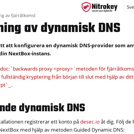
ng av fjärråtkomst
lning av dynamisk DNS
sätt att konfigurera en dynamisk DNS-provider som a
ys
din NextBox-instans.
d, NitroPC
one, NitroTablet
:doc:`backwards proxy <proxy>`metoden för fjärråtkomst 
 fullständig kryptering från början till slut med hjälp av ditt
x
ypt`_
.
nde dynamisk DNS
isering av skrivbord och mobiler
allationen registrerar ett konto på
desec.io
åt dig. Följ de
 NextBox med hjälp av metoden Guided Dynamic DNS: