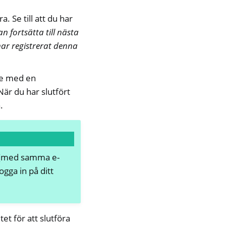
. Se till att du har
n fortsätta till nästa
har registrerat denna
de med en
 När du har slutfört
.
(med samma e-
ogga in på ditt
et för att slutföra