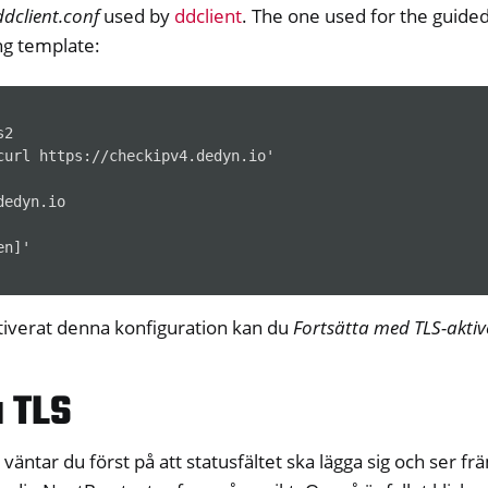
ddclient.conf
used by
ddclient
. The one used for the guide
ng template:
2

curl https://checkipv4.dedyn.io'

edyn.io

n]'

tiverat denna konfiguration kan du
Fortsätta med TLS-aktiv
a TLS
väntar du först på att statusfältet ska lägga sig och ser främ