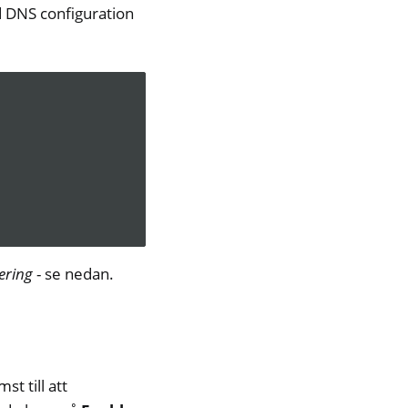
d DNS configuration
ering
- se nedan.
st till att