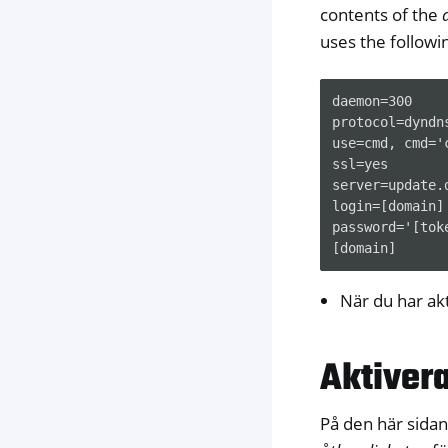
contents of the
uses the followi
daemon=300

protocol=dyndns
use=cmd, cmd='
ssl=yes

server=update.d
login=[domain]

password='[toke
När du har ak
Aktiver
På den här sidan 