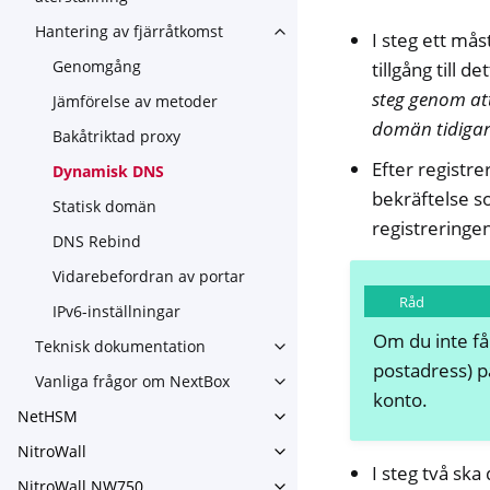
Hantering av fjärråtkomst
I steg ett mås
Toggle navigation of Hanteri
Genomgång
tillgång till 
steg genom att
Jämförelse av metoder
domän tidigar
Bakåtriktad proxy
Efter registr
Dynamisk DNS
bekräftelse s
Statisk domän
registreringe
DNS Rebind
Vidarebefordran av portar
Råd
IPv6-inställningar
Om du inte få
Teknisk dokumentation
Toggle navigation of Teknis
postadress) 
Vanliga frågor om NextBox
Toggle navigation of Vanliga
konto.
NetHSM
Toggle navigation of NetHS
NitroWall
Toggle navigation of NitroWa
I steg två ska
NitroWall NW750