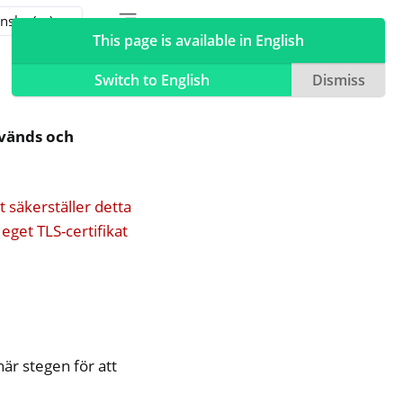
Toggle table of contents sidebar
Toggle Light / Dark / Auto color theme
This page is available in English
Switch to English
Dismiss
nvänds och
säkerställer detta
 eget TLS-certifikat
 här stegen för att