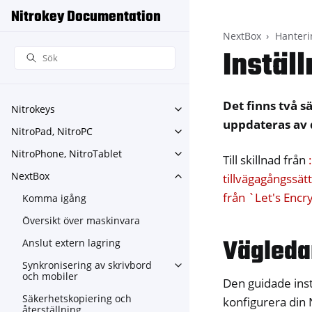
Nitrokey Documentation
NextBox
Hanteri
Instäl
Det finns två 
Nitrokeys
Toggle navigation of Nitroke
uppdateras av 
NitroPad, NitroPC
Toggle navigation of NitroPa
NitroPhone, NitroTablet
Toggle navigation of NitroPh
Till skillnad från
NextBox
tillvägagångssätt
Toggle navigation of NextBo
från `Let's Encr
Komma igång
Översikt över maskinvara
Vägleda
Anslut extern lagring
Synkronisering av skrivbord
Toggle navigation of Synkron
och mobiler
Den guidade inst
Säkerhetskopiering och
konfigurera din
återställning