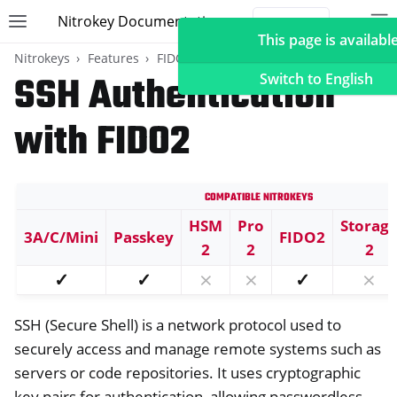
Nitrokey Documentation
Toggle site navigation sidebar
To
Toggle 
This page is available
Nitrokeys
Features
FIDO2
SSH Authentication
Switch to English
with FIDO2
ggle navigation of Nitrokeys
Compatible Nitrokeys
ggle navigation of Features
ggle navigation of FIDO2
HSM
Pro
Storag
3A/C/Mini
Passkey
FIDO2
2
2
2
✓
✓
⨯
⨯
✓
⨯
SSH (Secure Shell) is a network protocol used to
securely access and manage remote systems such as
servers or code repositories. It uses cryptographic
key pairs for authentication, allowing passwordless