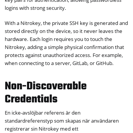
logins with strong security.
ggle navigation of U2F
ggle navigation of TOTP
With a Nitrokey, the private SSH key is generated and
ggle navigation of OpenPGP card
stored directly on the device, so it never leaves the
hardware. Each login requires you to touch the
Nitrokey, adding a simple physical confirmation that
protects against unauthorized access. For example,
when connecting to a server, GitLab, or GitHub.
ggle navigation of HSM
ggle navigation of PIV (Windows only)
Non-Discoverable
ggle navigation of Övrigt
ggle navigation of Nitrokey 3
Credentials
ggle navigation of Nitrokey Passkey
En icke-avslöjbar referens är den
ggle navigation of Nitrokey FIDO2
standardreferenstyp som skapas när användaren
registrerar sin Nitrokey med ett
ggle navigation of Nitrokey HSM 2