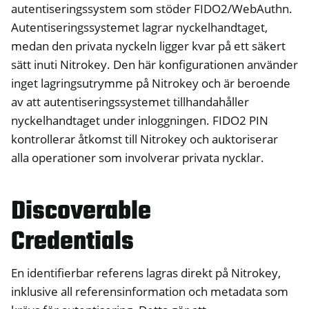
autentiseringssystem som stöder FIDO2/WebAuthn.
ggle navigation of Nitrokey Pro 2
Autentiseringssystemet lagrar nyckelhandtaget,
ggle navigation of Nitrokey Start
medan den privata nyckeln ligger kvar på ett säkert
ggle navigation of Nitrokey Storage 2
sätt inuti Nitrokey. Den här konfigurationen använder
inget lagringsutrymme på Nitrokey och är beroende
ggle navigation of NitroPad, NitroPC
av att autentiseringssystemet tillhandahåller
ggle navigation of NitroPhone, NitroTablet
nyckelhandtaget under inloggningen. FIDO2 PIN
ggle navigation of NextBox
kontrollerar åtkomst till Nitrokey och auktoriserar
ggle navigation of NetHSM
alla operationer som involverar privata nycklar.
ggle navigation of NitroWall
ggle navigation of NitroWall NW750
Discoverable
ggle navigation of Programvara
Credentials
En identifierbar referens lagras direkt på Nitrokey,
inklusive all referensinformation och metadata som