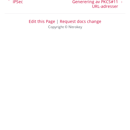
IPSec
Generering av PKCS#11
URL-adresser
Edit this Page
|
Request docs change
Copyright © Nitrokey