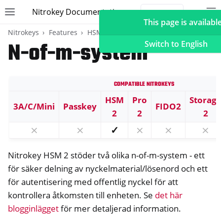
Nitrokey Documentation
Toggle site navigation sidebar
To
Toggle 
This page is available
Nitrokeys
Features
HSM
N-of-m-system
Switch to English
Compatible Nitrokeys
ggle navigation of Nitrokeys
HSM
Pro
Storag
3A/C/Mini
Passkey
FIDO2
ggle navigation of Features
2
2
2
ggle navigation of FIDO2
⨯
⨯
✓
⨯
⨯
⨯
ggle navigation of U2F
Nitrokey HSM 2 stöder två olika n-of-m-system - ett
ggle navigation of TOTP
för säker delning av nyckelmaterial/lösenord och ett
ggle navigation of OpenPGP card
för autentisering med offentlig nyckel för att
kontrollera åtkomsten till enheten. Se
det här
blogginlägget
för mer detaljerad information.