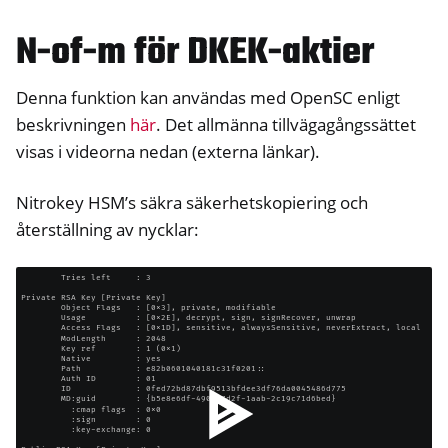
ggle navigation of HSM
N-of-m för DKEK-aktier
ggle navigation of S/MIME
Denna funktion kan användas med OpenSC enligt
beskrivningen
här
. Det allmänna tillvägagångssättet
visas i videorna nedan (externa länkar).
Nitrokey HSM’s säkra säkerhetskopiering och
återställning av nycklar:
ggle navigation of PIV (Windows only)
ggle navigation of Övrigt
ggle navigation of Nitrokey 3