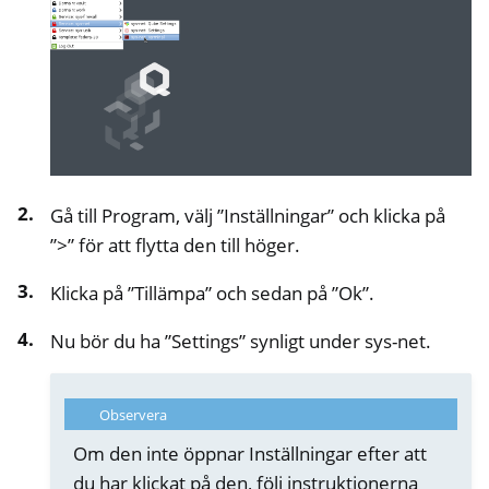
ggle navigation of Heads
Gå till Program, välj ”Inställningar” och klicka på
”>” för att flytta den till höger.
Klicka på ”Tillämpa” och sedan på ”Ok”.
Nu bör du ha ”Settings” synligt under sys-net.
Observera
ggle navigation of NitroPhone, NitroTablet
Om den inte öppnar Inställningar efter att
ggle navigation of NextBox
du har klickat på den, följ instruktionerna