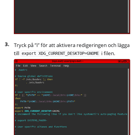
Tryck på ”i” för att aktivera redigeringen och lägga
till
i filen.
export
XDG_CURRENT_DESKTOP=GNOME