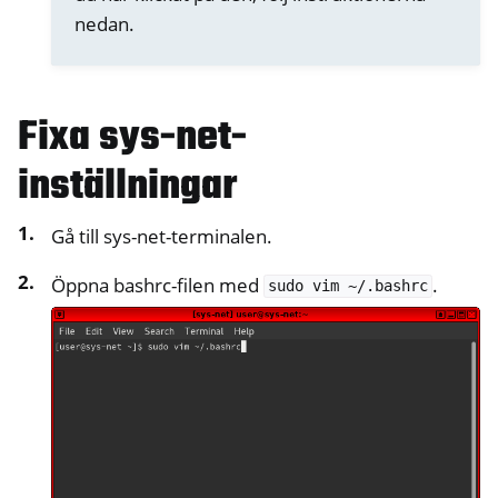
ggle navigation of NetHSM
nedan.
ggle navigation of NitroWall
ggle navigation of NitroWall NW750
Fixa sys-net-
ggle navigation of Programvara
inställningar
Gå till sys-net-terminalen.
Öppna bashrc-filen med
.
sudo
vim
~/.bashrc