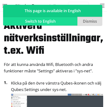
Nitrokey Documentation
Toggle site navigation sidebar
To
Toggle 
This page is available in English
NitroPad, NitroPC
QubesOS
Aktivera
Switch to English
Dismiss
nätverksinställningar,
ggle navigation of Nitrokeys
t.ex. Wifi
ggle navigation of NitroPad, NitroPC
ggle navigation of Ubuntu
För att kunna använda Wifi, Bluetooth och andra
ggle navigation of QubesOS
funktioner måste ”Settings” aktiveras i ”sys-net”.
Klicka på den övre vänstra Qubes-ikonen och välj
Qubes:Settings under sys-net.