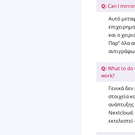
Q:
Can I mirro
Αυτό μεταφ
επιχειρημα
και ο χειρ
Παρ” όλα α
αντιγράφων
Q:
What to do 
work?
Γενικά δεν
στοιχεία κ
ανάπτυξης 
Nextcloud.
εκτελεστεί