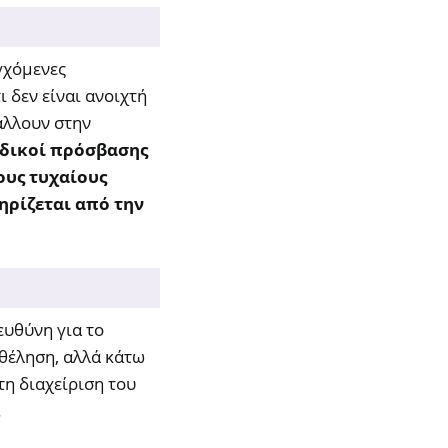
γχόμενες
 δεν είναι ανοιχτή
άλλουν στην
ωδικοί πρόσβασης
ους τυχαίους
ηρίζεται από την
ευθύνη για το
θέληση, αλλά κάτω
η διαχείριση του
.