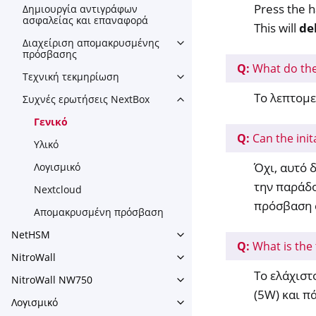
Press the 
Δημιουργία αντιγράφων
ασφαλείας και επαναφορά
This will
del
Διαχείριση απομακρυσμένης
Toggle navigation of Διαχε
πρόσβασης
Q:
What do the
Τεχνική τεκμηρίωση
Toggle navigation of Τεχνικ
Το λεπτομε
Συχνές ερωτήσεις NextBox
Toggle navigation of Συχνές
Γενικό
Q:
Can the ini
Υλικό
Όχι, αυτό 
Λογισμικό
την παράδο
Nextcloud
πρόσβαση 
Απομακρυσμένη πρόσβαση
NetHSM
Toggle navigation of NetHS
Q:
What is the
NitroWall
Toggle navigation of NitroWa
Το ελάχιστ
NitroWall NW750
Toggle navigation of NitroW
(5W) και π
Λογισμικό
Toggle navigation of Λογισμι