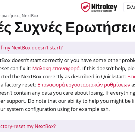
ερωτήσεις NextBox
ές Συχνές Ερωτήσει
if my NextBox doesn’t start?
ys
d, NitroPC
tBox doesn’t start correctly or you have some other probl
eset can fix it:
Μαλακή επαναφορά
. If this doesn’t help, 
one, NitroTablet
ted the NextBox correctly as described in Quickstart:
Ξε
x
 a factory reset:
Επαναφορά εργοστασιακών ρυθμίσεων
as
sn’t contain any data you care about losing. If everything 
r support. Do note that our ability to help you might be li
ur system configuration using for example ssh.
ονισμός επιτραπέζιων υπολογιστών και κινητών τηλεφώνων
actory-reset my NextBox?