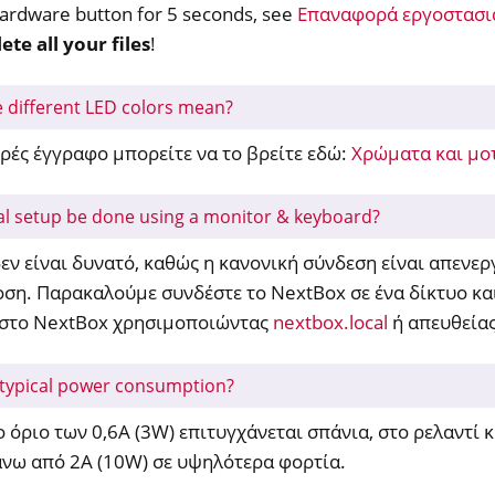
hardware button for 5 seconds, see
Επαναφορά εργοστασι
ete all your files
!
ίριση απομακρυσμένης πρόσβασης
 different LED colors mean?
ή τεκμηρίωση
ρές έγγραφο μπορείτε να το βρείτε εδώ:
Χρώματα και μο
 ερωτήσεις NextBox
tal setup be done using a monitor & keyboard?
δεν είναι δυνατό, καθώς η κανονική σύνδεση είναι απενε
ση. Παρακαλούμε συνδέστε το NextBox σε ένα δίκτυο κα
στο NextBox χρησιμοποιώντας
nextbox.local
ή απευθείας
M
 typical power consumption?
ll
ο όριο των 0,6Α (3W) επιτυγχάνεται σπάνια, στο ρελαντί
all NW750
άνω από 2Α (10W) σε υψηλότερα φορτία.
κό