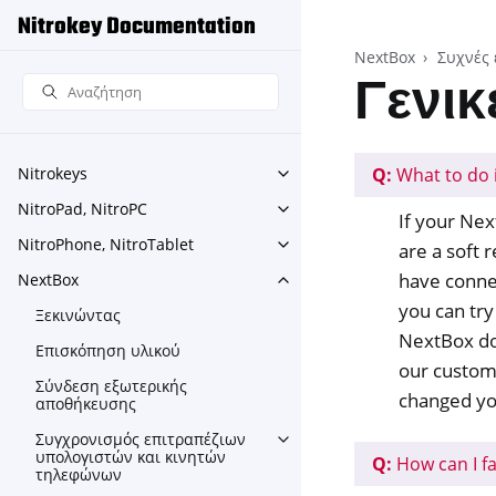
Nitrokey Documentation
NextBox
Συχνές 
Γενικ
Q:
What to do 
Nitrokeys
Toggle navigation of Nitroke
NitroPad, NitroPC
Toggle navigation of NitroPa
If your Nex
NitroPhone, NitroTablet
are a soft r
Toggle navigation of NitroPh
have connec
NextBox
Toggle navigation of NextBo
you can try
Ξεκινώντας
NextBox doe
Επισκόπηση υλικού
our custome
Σύνδεση εξωτερικής
changed yo
αποθήκευσης
Συγχρονισμός επιτραπέζιων
Toggle navigation of Συγχρ
υπολογιστών και κινητών
Q:
How can I f
τηλεφώνων