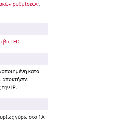
ακών ρυθμίσεων
.
τίβα LED
ργοποιημένη κατά
ι αποκτήστε
 την IP.
 κυρίως γύρω στο 1Α