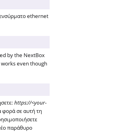
ο ενσύρματο ethernet
aged by the NextBox
it works even though
ήσετε:
https://<your-
 φορά σε αυτή τη
ρησιμοποιήσετε
 νέο παράθυρο