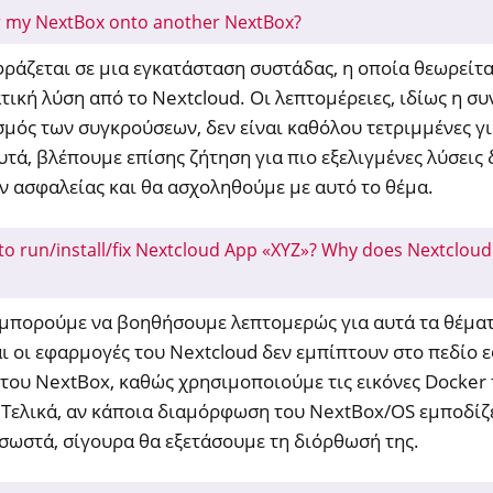
r my NextBox onto another NextBox?
ράζεται σε μια εγκατάσταση συστάδας, η οποία θεωρείτα
τική λύση από το Nextcloud. Οι λεπτομέρειες, ιδίως η 
ισμός των συγκρούσεων, δεν είναι καθόλου τετριμμένες γ
υτά, βλέπουμε επίσης ζήτηση για πιο εξελιγμένες λύσεις
 ασφαλείας και θα ασχοληθούμε με αυτό το θέμα.
to run/install/fix Nextcloud App «XYZ»? Why does Nextcloud
 μπορούμε να βοηθήσουμε λεπτομερώς για αυτά τα θέματ
αι οι εφαρμογές του Nextcloud δεν εμπίπτουν στο πεδίο 
του NextBox, καθώς χρησιμοποιούμε τις εικόνες Docker 
 Τελικά, αν κάποια διαμόρφωση του NextBox/OS εμποδίζ
 σωστά, σίγουρα θα εξετάσουμε τη διόρθωσή της.