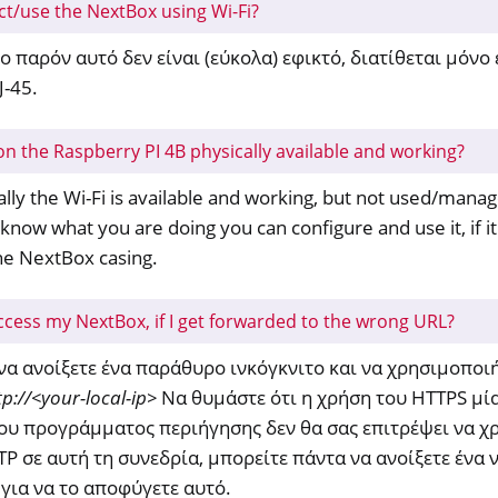
ct/use the NextBox using Wi-Fi?
το παρόν αυτό δεν είναι (εύκολα) εφικτό, διατίθεται μόν
J-45.
 on the Raspberry PI 4B physically available and working?
ally the Wi-Fi is available and working, but not used/man
 know what you are doing you can configure and use it, if 
 the NextBox casing.
ccess my NextBox, if I get forwarded to the wrong URL?
να ανοίξετε ένα παράθυρο ινκόγκνιτο και να χρησιμοποι
tp://<your-local-ip>
Να θυμάστε ότι η χρήση του HTTPS μία
ου προγράμματος περιήγησης δεν θα σας επιτρέψει να χ
TP σε αυτή τη συνεδρία, μπορείτε πάντα να ανοίξετε ένα
 για να το αποφύγετε αυτό.