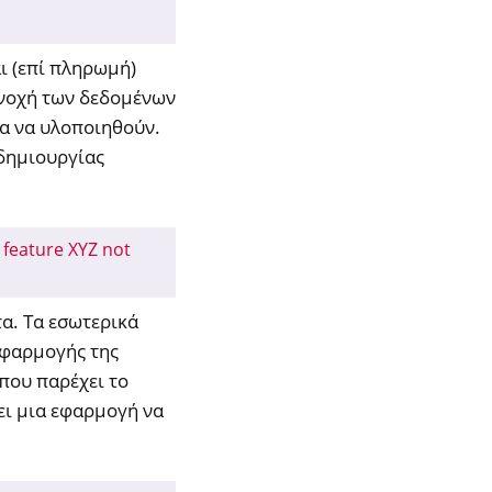
ι (επί πληρωμή)
συνοχή των δεδομένων
ια να υλοποιηθούν.
 δημιουργίας
 feature XYZ not
α. Τα εσωτερικά
εφαρμογής της
που παρέχει το
ει μια εφαρμογή να