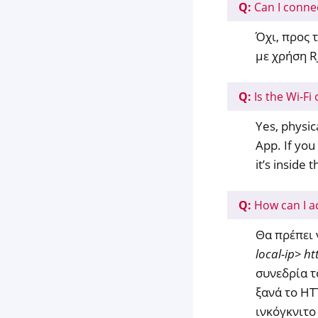
Q:
Can I conne
Όχι, προς 
με χρήση R
Q:
Is the Wi-Fi
Yes, physic
App. If you
it’s inside
Q:
How can I a
Θα πρέπει 
local-ip>
ht
συνεδρία τ
ξανά το HT
ινκόγκνιτο