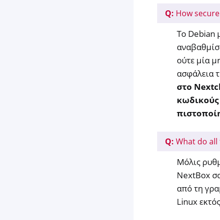
Q:
How secure 
Το Debian 
αναβαθμίσε
ούτε μία μ
ασφάλεια 
στο Nextc
κωδικούς 
πιστοποίη
Q:
What do all
Μόλις ρυθμ
NextBox σα
από τη γρα
Linux εκτ