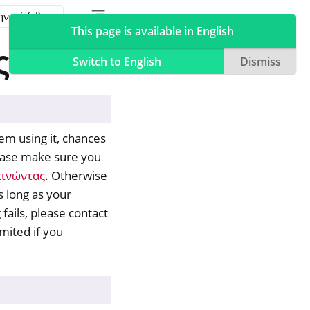
Toggle table of contents sidebar
Toggle Light / Dark / Auto color theme
This page is available in English
ς
Switch to English
Dismiss
em using it, chances
please make sure you
κινώντας
. Otherwise
 long as your
fails, please contact
mited if you