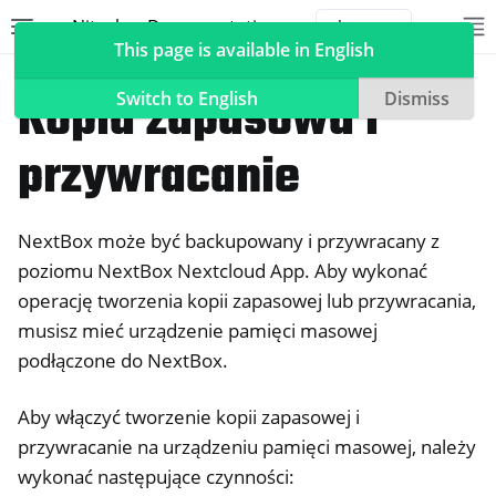
Nitrokey Documentation
Toggle site navigation sidebar
To
Toggle 
This page is available in English
NextBox
Kopia zapasowa i
Switch to English
Dismiss
przywracanie
ggle navigation of Nitrokeyys
NextBox może być backupowany i przywracany z
ggle navigation of NitroPad, NitroPC
poziomu NextBox Nextcloud App. Aby wykonać
ggle navigation of NitroPhone, NitroTablet
operację tworzenia kopii zapasowej lub przywracania,
ggle navigation of NextBox
musisz mieć urządzenie pamięci masowej
podłączone do NextBox.
Aby włączyć tworzenie kopii zapasowej i
przywracanie na urządzeniu pamięci masowej, należy
ggle navigation of Synchronizacja komputerów stacjonarnych i ur
wykonać następujące czynności: