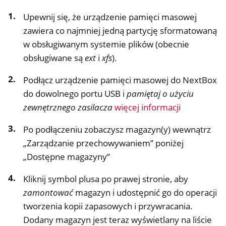
Upewnij się, że urządzenie pamięci masowej
zawiera co najmniej jedną partycję sformatowaną
w obsługiwanym systemie plików (obecnie
ggle navigation of Zarządzanie zdalnym dostępem
obsługiwane są
ext
i
xfs
).
ggle navigation of Dokumentacja techniczna
Podłącz urządzenie pamięci masowej do NextBox
do dowolnego portu USB i
pamiętaj o użyciu
ggle navigation of NextBox FAQ
zewnętrznego zasilacza
więcej informacji
ggle navigation of NetHSM
ggle navigation of NitroWall
Po podłączeniu zobaczysz magazyn(y) wewnątrz
„Zarządzanie przechowywaniem” poniżej
ggle navigation of NitroWall NW750
„Dostępne magazyny”
ggle navigation of Oprogramowanie
Kliknij symbol plusa po prawej stronie, aby
zamontować
magazyn i udostępnić go do operacji
tworzenia kopii zapasowych i przywracania.
Dodany magazyn jest teraz wyświetlany na liście