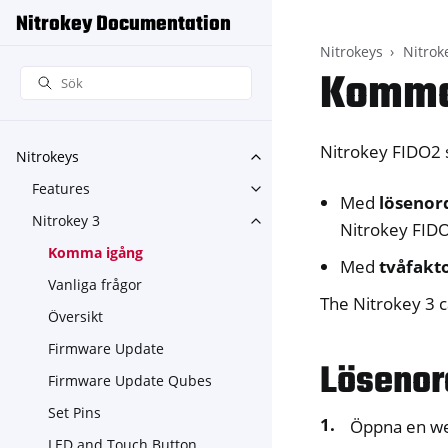
Nitrokey Documentation
Nitrokeys
Nitrok
Komma
Nitrokey FIDO2 s
Nitrokeys
Toggle navigation of Nitroke
Features
Toggle navigation of Feature
Med
lösenor
Nitrokey 3
Toggle navigation of Nitroke
Nitrokey FIDO
Komma igång
Med
tvåfakt
Vanliga frågor
The Nitrokey 3 
Översikt
Firmware Update
Lösenor
Firmware Update Qubes
Set Pins
Öppna en we
LED and Touch Button