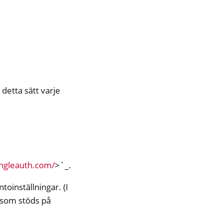
detta sätt varje
ngleauth.com/
>`_.
toinställningar. (I
t som stöds på