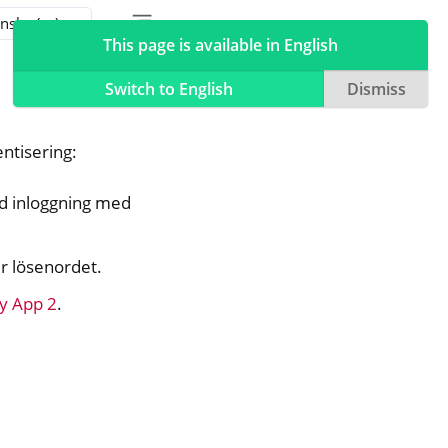
Toggle table of contents sidebar
Toggle Light / Dark / Auto color theme
This page is available in English
Switch to English
Dismiss
ntisering:
ed inloggning med
r lösenordet.
y App 2
.