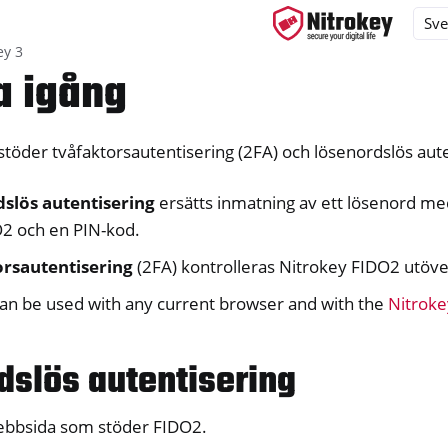
ey 3
 igång
töder tvåfaktorsautentisering (2FA) och lösenordslös aute
ys
s
dslös autentisering
ersätts inmatning av ett lösenord m
y 3
2 och en PIN-kod.
orsautentisering
(2FA) kontrolleras Nitrokey FIDO2 utöve
can be used with any current browser and with the
Nitroke
dslös autentisering
bbsida som stöder FIDO2.