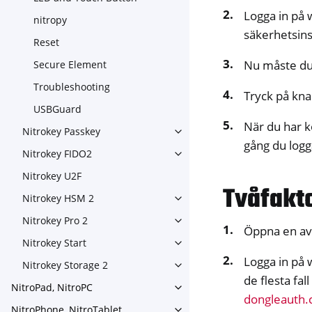
Logga in på 
nitropy
säkerhetsinst
Reset
Nu måste du
Secure Element
Troubleshooting
Tryck på kna
USBGuard
När du har k
Nitrokey Passkey
Toggle navigation of Nitroke
gång du logga
Nitrokey FIDO2
Toggle navigation of Nitroke
Nitrokey U2F
Tvåfakt
Nitrokey HSM 2
Toggle navigation of Nitrok
Nitrokey Pro 2
Toggle navigation of Nitrokey
Öppna en av
Nitrokey Start
Toggle navigation of Nitrokey
Logga in på 
Nitrokey Storage 2
Toggle navigation of Nitroke
de flesta fa
NitroPad, NitroPC
Toggle navigation of NitroPa
dongleauth
NitroPhone, NitroTablet