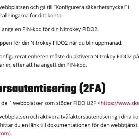
webbplatsen och gå till ”Konfigurera säkerhetsnyckel” i
ällningarna för ditt konto.
 ange en PIN-kod för din Nitrokey FIDO2.
ppen för din Nitrokey FIDO2 när du blir uppmanad.
onfigurerat enheten måste du aktivera Nitrokey FIDO2 på 
y Passkey
r in, efter att ha angett din PIN-kod.
y FIDO2
orsautentisering (2FA)
ey HSM 2
 Pro 2
 de ` webbplatser som stöder FIDO U2F <
https://www.do
 Start
webbplatsen och aktivera tvåfaktorsautentisering i dina kon
y Storage 2
ll hittar du en länk till dokumentationen för den webbtjäns
d, NitroPC
.com
).