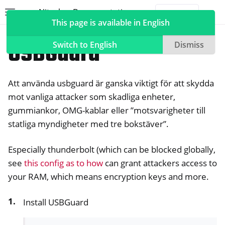
Nitrokey Documentation
Toggle site navigation sidebar
Togg
This page is available in English
Nitrokeys
Nitrokey 3
USBGuard
Switch to English
Dismiss
Att använda usbguard är ganska viktigt för att skydda
ggle navigation of Nitrokeys
mot vanliga attacker som skadliga enheter,
gummiankor, OMG-kablar eller ”motsvarigheter till
ggle navigation of Features
statliga myndigheter med tre bokstäver”.
ggle navigation of Nitrokey 3
Especially thunderbolt (which can be blocked globally,
see
this config as to how
can grant attackers access to
your RAM, which means encryption keys and more.
Install USBGuard