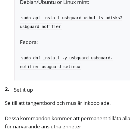
Debian/Ubuntu or Linux mint:
sudo
apt
install
usbguard
usbutils
udisks2
usbguard-notifier
Fedora:
sudo
dnf
install
-y
usbguard
usbguard-
ggle navigation of Nitrokey Passkey
notifier
usbguard-selinux
ggle navigation of Nitrokey FIDO2
Set it up
ggle navigation of Nitrokey HSM 2
Se till att tangentbord och mus är inkopplade.
ggle navigation of Nitrokey Pro 2
ggle navigation of Nitrokey Start
Dessa kommandon kommer att permanent tillåta alla
ggle navigation of Nitrokey Storage 2
för närvarande anslutna enheter:
ggle navigation of NitroPad, NitroPC