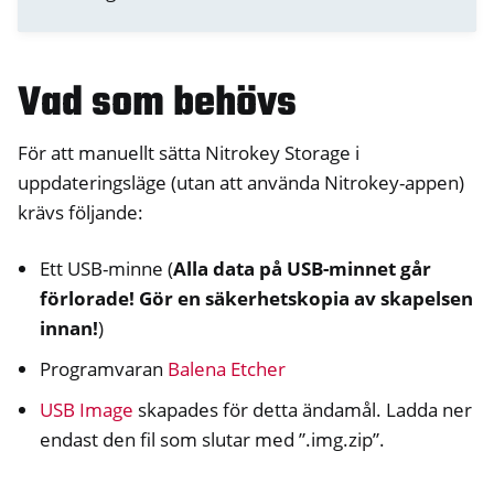
ggle navigation of Nitrokey Storage 2
Vad som behövs
För att manuellt sätta Nitrokey Storage i
uppdateringsläge (utan att använda Nitrokey-appen)
krävs följande:
ggle navigation of NitroPad, NitroPC
Ett USB-minne (
Alla data på USB-minnet går
ggle navigation of NitroPhone, NitroTablet
förlorade! Gör en säkerhetskopia av skapelsen
innan!
)
ggle navigation of NextBox
ggle navigation of NetHSM
Programvaran
Balena Etcher
ggle navigation of NitroWall
USB Image
skapades för detta ändamål. Ladda ner
ggle navigation of NitroWall NW750
endast den fil som slutar med ”.img.zip”.
ggle navigation of Programvara