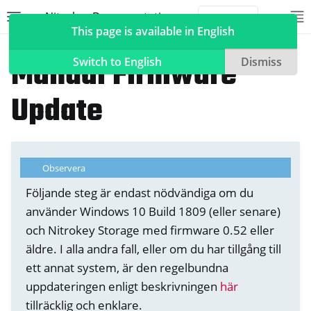
Nitrokey Documentation
Toggle site navigation sidebar
To
Toggle 
This page is available in English
Nitrokeys
Nitrokey Storage 2
Manual Firmware
Switch to English
Dismiss
Update
ggle navigation of Nitrokeys
ggle navigation of Features
Observera
ggle navigation of Nitrokey 3
Följande steg är endast nödvändiga om du
ggle navigation of Nitrokey Passkey
använder Windows 10 Build 1809 (eller senare)
ggle navigation of Nitrokey FIDO2
och Nitrokey Storage med firmware 0.52 eller
äldre. I alla andra fall, eller om du har tillgång till
ggle navigation of Nitrokey HSM 2
ett annat system, är den regelbundna
uppdateringen enligt beskrivningen
här
ggle navigation of Nitrokey Pro 2
tillräcklig och enklare.
ggle navigation of Nitrokey Start