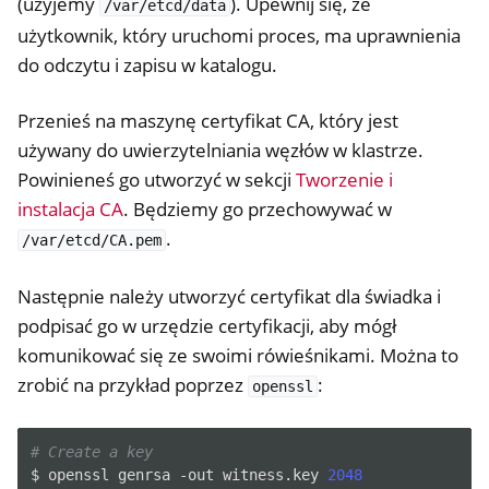
(użyjemy
). Upewnij się, że
/var/etcd/data
użytkownik, który uruchomi proces, ma uprawnienia
do odczytu i zapisu w katalogu.
Przenieś na maszynę certyfikat CA, który jest
używany do uwierzytelniania węzłów w klastrze.
Powinieneś go utworzyć w sekcji
Tworzenie i
instalacja CA
. Będziemy go przechowywać w
.
/var/etcd/CA.pem
Następnie należy utworzyć certyfikat dla świadka i
podpisać go w urzędzie certyfikacji, aby mógł
komunikować się ze swoimi rówieśnikami. Można to
zrobić na przykład poprzez
:
openssl
# Create a key
$
openssl
genrsa
-out
witness.key
2048