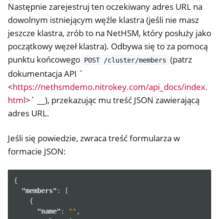
Następnie zarejestruj ten oczekiwany adres URL na
dowolnym istniejącym węźle klastra (jeśli nie masz
jeszcze klastra, zrób to na NetHSM, który posłuży jako
początkowy węzeł klastra). Odbywa się to za pomocą
punktu końcowego
(patrz
POST
/cluster/members
dokumentacja API `
<
https://nethsmdemo.nitrokey.com/api_docs/index.
html
>` __), przekazując mu treść JSON zawierającą
adres URL.
Jeśli się powiedzie, zwraca treść formularza w
formacie JSON:
{
"members"
:
[
{
"name"
:
""
,