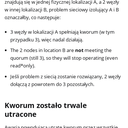
znajdują się w jednej fizycznej lokalizacji A, a 2 węzły
w innej lokalizacji B, problem sieciowy izolujący A i B
oznaczałby, co następuje:
3 węzły w lokalizacji A spełniają kworum (w tym
przypadku 3), więc nadal działają.
The 2 nodes in location B are
not
meeting the
quorum (still 3), so they will stop operating (even
read*only).
Jeśli problem z siecią zostanie rozwiązany, 2 węzły
dołączą z powrotem do 3 pozostałych.
Kworum zostało trwale
utracone
Awaria powodująca utratę kworum przez wszystkie