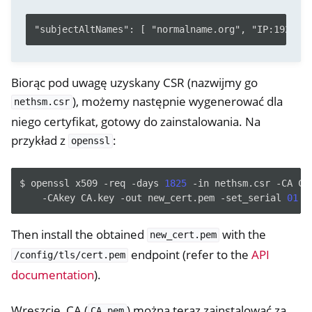
Biorąc pod uwagę uzyskany CSR (nazwijmy go
), możemy następnie wygenerować dla
nethsm.csr
niego certyfikat, gotowy do zainstalowania. Na
przykład z
:
openssl
$
openssl
x509
-req
-days
1825
-in
nethsm.csr
-CA
CA
-CAkey
CA.key
-out
new_cert.pem
-set_serial
01
Then install the obtained
with the
new_cert.pem
endpoint (refer to the
API
/config/tls/cert.pem
documentation
).
Wreszcie, CA (
) można teraz zainstalować za
CA.pem