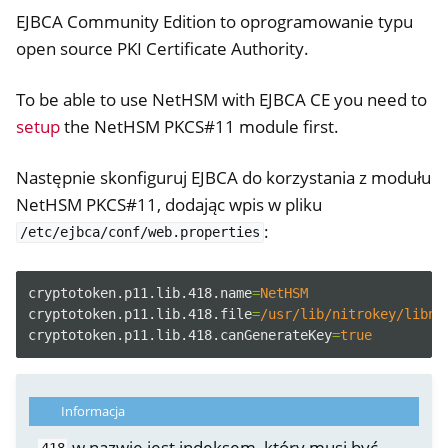
EJBCA Community Edition to oprogramowanie typu
open source PKI Certificate Authority.
To be able to use NetHSM with EJBCA CE you need to
setup
the NetHSM PKCS#11 module first.
Następnie skonfiguruj EJBCA do korzystania z modułu
NetHSM PKCS#11, dodając wpis w pliku
:
/etc/ejbca/conf/web.properties
cryptotoken.p11.lib.418.name
=
NetHSM
ggle navigation of Pojemnik
cryptotoken.p11.lib.418.file
=
/usr/lib/nitrokey/libne
cryptotoken.p11.lib.418.canGenerateKey
=
true
ggle navigation of Compatible Software
Informacja
w nazwie jest indeksem, który musi być