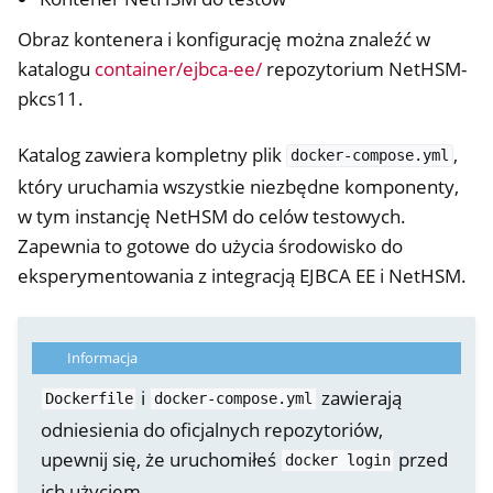
Obraz kontenera i konfigurację można znaleźć w
katalogu
container/ejbca-ee/
repozytorium NetHSM-
pkcs11.
Katalog zawiera kompletny plik
,
docker-compose.yml
który uruchamia wszystkie niezbędne komponenty,
w tym instancję NetHSM do celów testowych.
Zapewnia to gotowe do użycia środowisko do
eksperymentowania z integracją EJBCA EE i NetHSM.
Informacja
i
zawierają
Dockerfile
docker-compose.yml
odniesienia do oficjalnych repozytoriów,
upewnij się, że uruchomiłeś
przed
docker
login
ich użyciem.