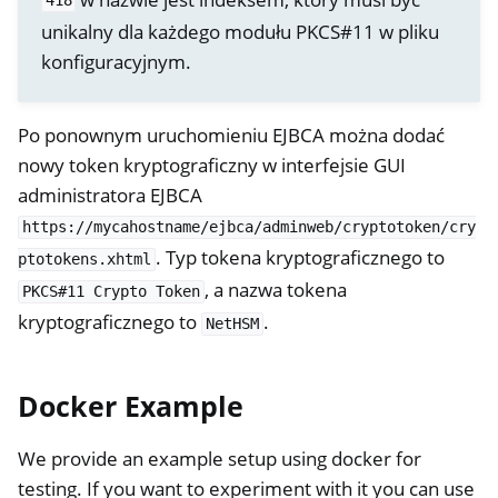
418
unikalny dla każdego modułu PKCS#11 w pliku
konfiguracyjnym.
Po ponownym uruchomieniu EJBCA można dodać
nowy token kryptograficzny w interfejsie GUI
administratora EJBCA
https://mycahostname/ejbca/adminweb/cryptotoken/cry
ggle navigation of NitroWall
. Typ tokena kryptograficznego to
ptotokens.xhtml
ggle navigation of NitroWall NW750
, a nazwa tokena
PKCS#11
Crypto
Token
ggle navigation of Oprogramowanie
kryptograficznego to
.
NetHSM
Docker Example
We provide an example setup using docker for
testing. If you want to experiment with it you can use