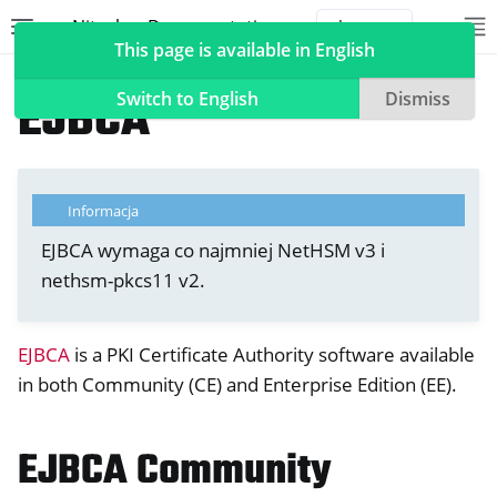
Nitrokey Documentation
Toggle site navigation sidebar
To
Toggle 
This page is available in English
NetHSM
Compatible Software
EJBCA
Switch to English
Dismiss
ggle navigation of Nitrokeyys
Informacja
ggle navigation of NitroPad, NitroPC
EJBCA wymaga co najmniej NetHSM v3 i
nethsm-pkcs11 v2.
ggle navigation of NitroPhone, NitroTablet
ggle navigation of NextBox
ggle navigation of NetHSM
EJBCA
is a PKI Certificate Authority software available
in both Community (CE) and Enterprise Edition (EE).
EJBCA Community