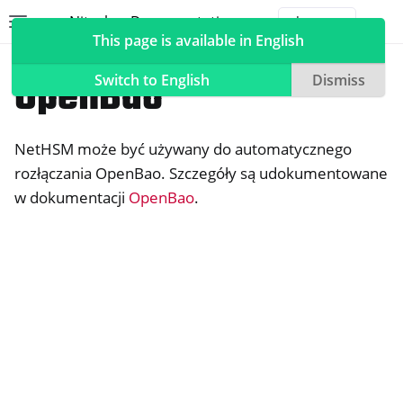
Nitrokey Documentation
Toggle site navigation sidebar
Togg
This page is available in English
NetHSM
Compatible Software
OpenBao
Switch to English
Dismiss
NetHSM może być używany do automatycznego
ggle navigation of Nitrokeyys
rozłączania OpenBao. Szczegóły są udokumentowane
w dokumentacji
OpenBao
.
ggle navigation of NitroPad, NitroPC
ggle navigation of NitroPhone, NitroTablet
ggle navigation of NextBox
ggle navigation of NetHSM