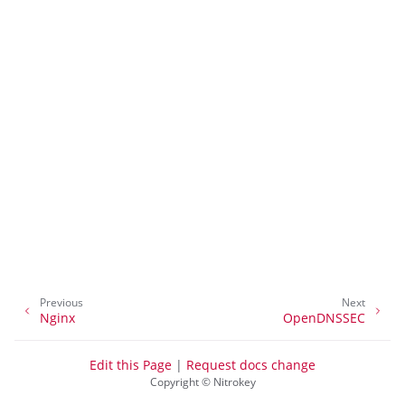
ggle navigation of Pojemnik
Previous
Next
ggle navigation of Compatible Software
Nginx
OpenDNSSEC
Edit this Page
|
Request docs change
Copyright © Nitrokey