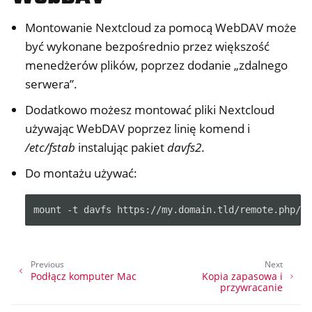
Montowanie Nextcloud za pomocą WebDAV może
być wykonane bezpośrednio przez większość
menedżerów plików, poprzez dodanie „zdalnego
serwera”.
Dodatkowo możesz montować pliki Nextcloud
używając WebDAV poprzez linię komend i
/etc/fstab
instalując pakiet
davfs2
.
Do montażu używać:
mount
-t
davfs
https://my.domain.tld/remote.php/w
Previous
Next
Podłącz komputer Mac
Kopia zapasowa i
przywracanie