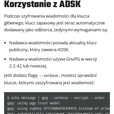
Korzystanie z ADSK
Podczas szyfrowania wiadomości dla klucza
głównego, klucz zapasowy jest teraz automatycznie
dodawany jako odbiorca. Jedynymi wymaganiami są:
Nadawca wiadomości posiada aktualny klucz
publiczny, który zawiera ADSK.
Nadawca wiadomości używa GnuPG w wersji
2.2.42 lub nowszej.
Jeśli dodasz flagę
, możesz sprawdzić
--verbose
klucze, którymi zaszyfrowana jest wiadomość:
$ echo message | gpg --verbose --encrypt --armor --re
gpg: using pgp trust model

gpg: using subkey D75708BAF0CD49C8 instead of primary
gpg: automatically retrieved 'main@example.com' via L