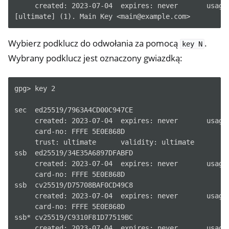
     created: 2023-07-04  expires: never       usage:
Wybierz podklucz do odwołania za pomocą
.
key
N
Wybrany podklucz jest oznaczony gwiazdką:
gpg> key 2

sec  ed25519/7963A4CD00C947CE

     created: 2023-07-04  expires: never       usage:
     card-no: FFFE 5E0E868D

     trust: ultimate      validity: ultimate

ssb  ed25519/34E35A6897DFABFD

     created: 2023-07-04  expires: never       usage:
     card-no: FFFE 5E0E868D

ssb  cv25519/D75708BAF0CD49C8

     created: 2023-07-04  expires: never       usage:
     card-no: FFFE 5E0E868D

ssb* cv25519/C9310F81D77519BC

     created: 2023-07-04  expires: never       usage: