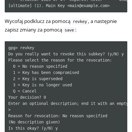
Wycofaj podklucz za pomocą
, a następnie
revkey
zapisz zmiany za pomocą
:
save
gpg> revkey

Do you really want to revoke this subkey? (y/N) y

Please select the reason for the revocation:

  0 = No reason specified

  1 = Key has been compromised

  2 = Key is superseded

  3 = Key is no longer used

  Q = Cancel

Your decision? 0

Enter an optional description; end it with an empty l
>

Reason for revocation: No reason specified

(No description given)

Is this okay? (y/N) y
