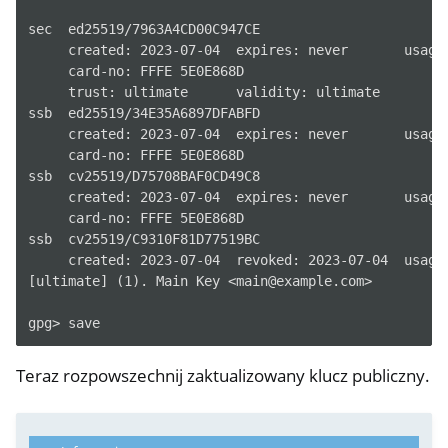
sec  ed25519/7963A4CD00C947CE

     created: 2023-07-04  expires: never       usage:
     card-no: FFFE 5E0E868D

     trust: ultimate      validity: ultimate

ssb  ed25519/34E35A6897DFABFD

     created: 2023-07-04  expires: never       usage:
     card-no: FFFE 5E0E868D

ssb  cv25519/D75708BAF0CD49C8

     created: 2023-07-04  expires: never       usage:
     card-no: FFFE 5E0E868D

ssb  cv25519/C9310F81D77519BC

     created: 2023-07-04  revoked: 2023-07-04  usage:
[ultimate] (1). Main Key <main@example.com>

Teraz rozpowszechnij zaktualizowany klucz publiczny.