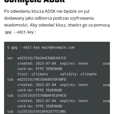
Po odwołaniu klucza ADSK nie będzie on już
dodawany jako odbiorca podczas szyfrowania
wiadomości. Aby odwołać klucz, otwórz go za pomocą
:
gpg
--edit-key
$ gpg --edit-key main@example.com

sec  ed25519/7963A4CD00C947CE

     created: 2023-07-04  expires: never       usage:
     card-no: FFFE 5E0E868D

     trust: ultimate      validity: ultimate

ssb  ed25519/34E35A6897DFABFD

     created: 2023-07-04  expires: never       usage:
     card-no: FFFE 5E0E868D

ssb  cv25519/D75708BAF0CD49C8

     created: 2023-07-04  expires: never       usage:
     card-no: FFFE 5E0E868D

ssb  cv25519/C9310F81D77519BC
