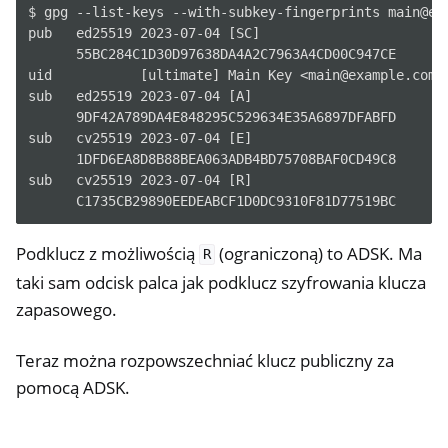
$ gpg --list-keys --with-subkey-fingerprints main@exa
pub   ed25519 2023-07-04 [SC]

      55BC284C1D30D97638DA4A2C7963A4CD00C947CE

uid           [ultimate] Main Key <main@example.com>

sub   ed25519 2023-07-04 [A]

      9DF42A789DA4E848295C529634E35A6897DFABFD

sub   cv25519 2023-07-04 [E]

      1DFD6EA8D8B88BEA063ADB4BD75708BAF0CD49C8

sub   cv25519 2023-07-04 [R]

Podklucz z możliwością
(ograniczoną) to ADSK. Ma
R
taki sam odcisk palca jak podklucz szyfrowania klucza
zapasowego.
Teraz można rozpowszechniać klucz publiczny za
pomocą ADSK.