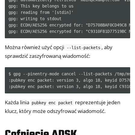
gpg: This key belongs to us

gpg: reading from '[stdin]'

gpg: writing to stdout

gpg: ECDH/AES256 encrypted for: "D75708BAF0CD49C8 Mai
Można również użyć opcji
, aby
--list-packets
sprawdzić zaszyfrowaną wiadomość:
$ gpg --pinentry-mode cancel --list-packets /tmp/msg.
:pubkey enc packet: version 3, algo 18, keyid D75708B
Każda linia
reprezentuje jeden
pubkey
enc
packet
klucz, który może odszyfrować wiadomość.
Cofnięcie ADSK