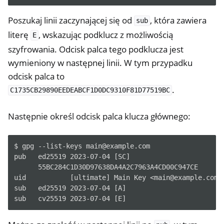
Poszukaj linii zaczynającej się od
, która zawiera
sub
literę
, wskazując podklucz z możliwością
E
szyfrowania. Odcisk palca tego podklucza jest
wymieniony w następnej linii. W tym przypadku
odcisk palca to
.
C1735CB29890EEDEABCF1D0DC9310F81D77519BC
Następnie określ odcisk palca klucza głównego:
$ gpg --list-keys main@example.com

pub   ed25519 2023-07-04 [SC]

      55BC284C1D30D97638DA4A2C7963A4CD00C947CE

uid           [ultimate] Main Key <main@example.com>

sub   ed25519 2023-07-04 [A]
