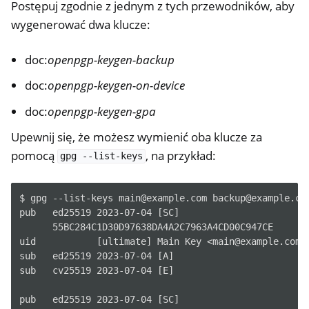
Postępuj zgodnie z jednym z tych przewodników, aby
wygenerować dwa klucze:
ggle navigation of HSM
doc:
openpgp-keygen-backup
ggle navigation of PIV (tylko Windows)
doc:
openpgp-keygen-on-device
ggle navigation of Różne
doc:
openpgp-keygen-gpa
ggle navigation of Nitrokey 3
Upewnij się, że możesz wymienić oba klucze za
ggle navigation of Nitrokey Passkey
pomocą
, na przykład:
gpg
--list-keys
ggle navigation of Nitrokey FIDO2
$ gpg --list-keys main@example.com backup@example.com
ggle navigation of Nitrokey HSM 2
pub   ed25519 2023-07-04 [SC]

      55BC284C1D30D97638DA4A2C7963A4CD00C947CE

ggle navigation of Nitrokey Pro 2
uid           [ultimate] Main Key <main@example.com>

ggle navigation of Nitrokey Start
sub   ed25519 2023-07-04 [A]

sub   cv25519 2023-07-04 [E]

ggle navigation of Nitrokey Storage 2
ggle navigation of NitroPad, NitroPC
pub   ed25519 2023-07-04 [SC]
