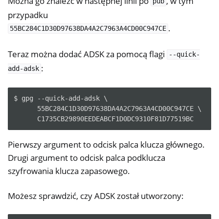
Można go znaleźć w następnej linii po
, w tym
pub
przypadku
.
55BC284C1D30D97638DA4A2C7963A4CD00C947CE
Teraz można dodać ADSK za pomocą flagi
--quick-
:
add-adsk
$ gpg --quick-add-adsk \

      55BC284C1D30D97638DA4A2C7963A4CD00C947CE \

Pierwszy argument to odcisk palca klucza głównego.
Drugi argument to odcisk palca podklucza
szyfrowania klucza zapasowego.
Możesz sprawdzić, czy ADSK został utworzony: