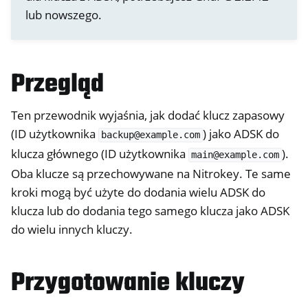
lub nowszego.
ggle navigation of Logowanie na pulpicie
Przegląd
ggle navigation of SSH
ggle navigation of Szyfrowanie dysków twardych
Ten przewodnik wyjaśnia, jak dodać klucz zapasowy
(ID użytkownika
) jako ADSK do
backup@example.com
klucza głównego (ID użytkownika
).
main@example.com
Oba klucze są przechowywane na Nitrokey. Te same
kroki mogą być użyte do dodania wielu ADSK do
klucza lub do dodania tego samego klucza jako ADSK
do wielu innych kluczy.
Przygotowanie kluczy