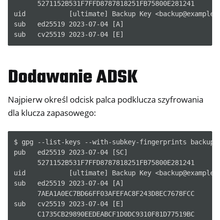
      5271152B531F7FFD8787818251FB75800E281241

ggle navigation of NitroPhone, NitroTablet
uid           [ultimate] Backup Key <backup@example.c
ggle navigation of NextBox
sub   ed25519 2023-07-04 [A]

ggle navigation of NetHSM
ggle navigation of NitroWall
Dodawanie ADSK
ggle navigation of NitroWall NW750
ggle navigation of Oprogramowanie
Najpierw określ odcisk palca podklucza szyfrowania
dla klucza zapasowego:
$ gpg --list-keys --with-subkey-fingerprints backup@e
pub   ed25519 2023-07-04 [SC]

      5271152B531F7FFD8787818251FB75800E281241

uid           [ultimate] Backup Key <backup@example.c
sub   ed25519 2023-07-04 [A]

      7AEA1A0EC7BD66FF03AFEFAC8F243D8EC7678FCC

sub   cv25519 2023-07-04 [E]
