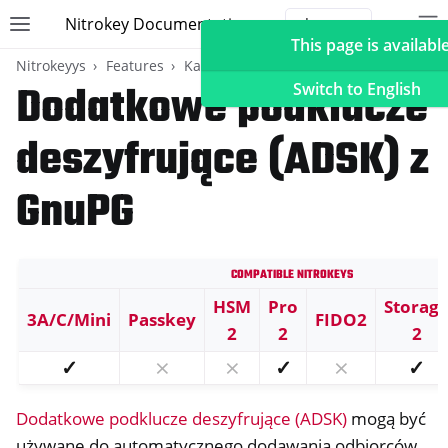
Nitrokey Documentation
Toggle site navigation sidebar
To
Toggle 
This page is available
Nitrokeyys
Features
Karta OpenPGP
Dodatkowe podklucze
Switch to English
deszyfrujące (ADSK) z
ggle navigation of Nitrokeyys
GnuPG
ggle navigation of Features
ggle navigation of FIDO2
Compatible Nitrokeys
ggle navigation of U2F
HSM
Pro
Storag
ggle navigation of TOTP
3A/C/Mini
Passkey
FIDO2
2
2
2
ggle navigation of Karta OpenPGP
✓
⨯
⨯
✓
⨯
✓
Dodatkowe podklucze deszyfrujące (ADSK)
mogą być
używane do automatycznego dodawania odbiorców