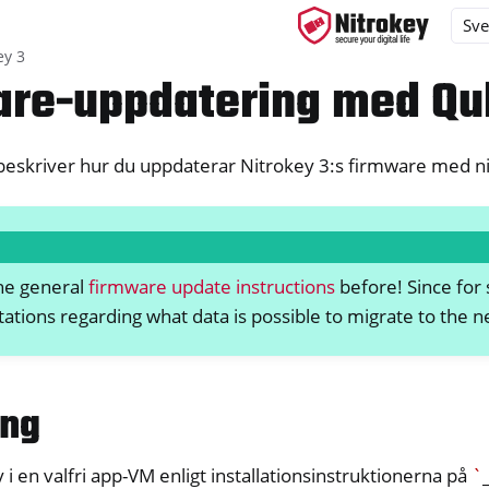
ey 3
re-uppdatering med Qu
beskriver hur du uppdaterar Nitrokey 3:s firmware med ni
ys
s
y 3
he general
firmware update instructions
before! Since for 
tations regarding what data is possible to migrate to the 
ing
y i en valfri app-VM enligt installationsinstruktionerna på
`