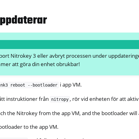
uppdaterar
 bort Nitrokey 3 eller avbryt processen under uppdatering
y Passkey
mer att göra din enhet obrukbar!
y FIDO2
i app VM.
nk3
reboot
--bootloader
ey HSM 2
ått instruktioner från
, rör vid enheten för att akt
nitropy
 Pro 2
 Start
tach the Nitrokey from the app VM, and the bootloader will 
y Storage 2
ootloader to the app VM.
d, NitroPC