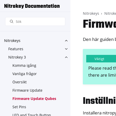
Nitrokey Documentation
Nitrokeys
Nitrok
Firmwa
Den här guiden 
Nitrokeys
Toggle navigation of Nitroke
Features
Toggle navigation of Feature
Nitrokey 3
Toggle navigation of Nitroke
Viktigt
Komma igång
Please read t
Vanliga frågor
there are limi
Översikt
Firmware Update
Inställn
Firmware Update Qubes
Set Pins
Installera nitrop
LED and Touch Button