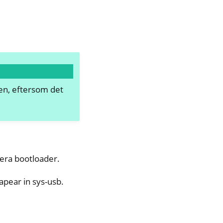
en, eftersom det
ivera bootloader.
apear in sys-usb.