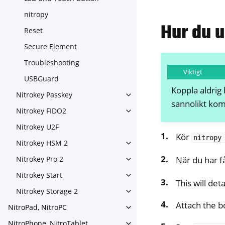
nitropy
Hur du 
Reset
Secure Element
Troubleshooting
Viktigt
USBGuard
Koppla aldrig
Nitrokey Passkey
Toggle navigation of Nitroke
sannolikt kom
Nitrokey FIDO2
Toggle navigation of Nitroke
Nitrokey U2F
Kör
nitropy
Nitrokey HSM 2
Toggle navigation of Nitrok
När du har f
Nitrokey Pro 2
Toggle navigation of Nitrokey
Nitrokey Start
Toggle navigation of Nitrokey
This will de
Nitrokey Storage 2
Toggle navigation of Nitroke
Attach the b
NitroPad, NitroPC
Toggle navigation of NitroPa
NitroPhone, NitroTablet