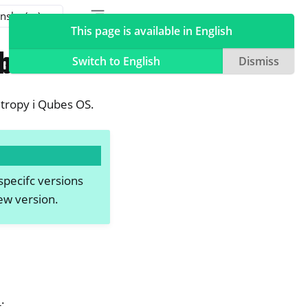
Toggle table of contents sidebar
Toggle Light / Dark / Auto color theme
This page is available in English
bes OS
Switch to English
Dismiss
tropy i Qubes OS.
specifc versions
new version.
_.