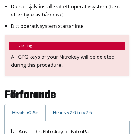
Du har själv installerat ett operativsystem (t.ex.
efter byte av hårddisk)
Ditt operativsystem startar inte
Varning
All GPG keys of your Nitrokey will be deleted
during this procedure.
Förfarande
Heads v2.5+
Heads v2.0 to v2.5
ggle navigation of NitroPhone, NitroTablet
Anslut din Nitrokey till NitroPad.
ggle navigation of NextBox