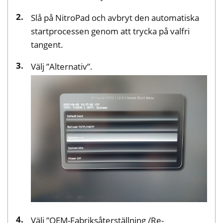
ggle navigation of NetHSM
Slå på NitroPad och avbryt den automatiska
ggle navigation of NitroWall
startprocessen genom att trycka på valfri
tangent.
ggle navigation of NitroWall NW750
ggle navigation of Programvara
Välj ”Alternativ”.
Välj ”OEM-Fabriksåterställning /Re-