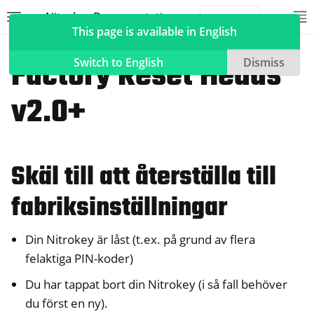
Nitrokey Documentation
Toggle site navigation sidebar
To
Toggle 
This page is available in English
NitroPad, NitroPC
Heads
Factory Reset Heads
Switch to English
Dismiss
v2.0+
ggle navigation of Nitrokeys
ggle navigation of NitroPad, NitroPC
Skäl till att återställa till
ggle navigation of Ubuntu
fabriksinställningar
ggle navigation of QubesOS
ggle navigation of Heads
Din Nitrokey är låst (t.ex. på grund av flera
felaktiga PIN-koder)
Du har tappat bort din Nitrokey (i så fall behöver
du först en ny).